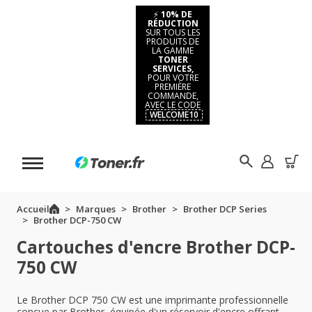
⚡
10% DE
RÉDUCTION
SUR TOUS LES
PRODUITS DE
LA GAMME
TONER
SERVICES,
POUR VOTRE
PREMIÈRE
COMMANDE,
AVEC LE CODE
WELCOME10
Accueil
Marques
Brother
Brother DCP Series
Brother DCP-750 CW
Cartouches d'encre Brother DCP-
750 CW
Le Brother DCP 750 CW est une imprimante professionnelle
conçue par Brother, équipée d'un réservoir d'encre offrant