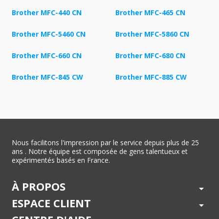
Brother MFC-440 CN
Brother MFC-465 CN
Brother MFC-5460 CN
Brother MFC-5860 CN
Brother MFC-660 CN
Brother MFC-680 CN
Brother MFC-845 CW
Brother MFC-885 CW
Nous facilitons l'impression par le service depuis plus de 25
ans . Notre équipe est composée de gens talentueux et
expérimentés basés en France.
À PROPOS
arrow_drop_down
ESPACE CLIENT
arrow_drop_down