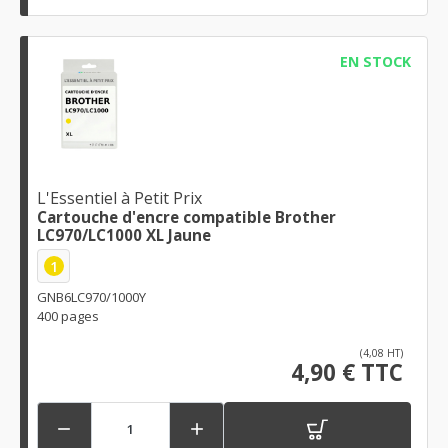
EN STOCK
L'Essentiel à Petit Prix
Cartouche d'encre compatible Brother
LC970/LC1000 XL Jaune
1
GNB6LC970/1000Y
400 pages
(4,08 HT)
4,90 € TTC

