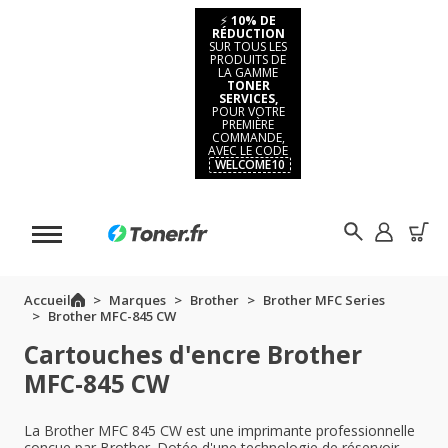
⚡
10% DE
RÉDUCTION
SUR TOUS LES
PRODUITS DE
LA GAMME
TONER
SERVICES,
POUR VOTRE
PREMIÈRE
COMMANDE,
AVEC LE CODE
WELCOME10
Accueil
Marques
Brother
Brother MFC Series
Brother MFC-845 CW
Cartouches d'encre Brother
MFC-845 CW
La Brother MFC 845 CW est une imprimante professionnelle
conçue par Brother. Dotée d'une technologie de réservoir