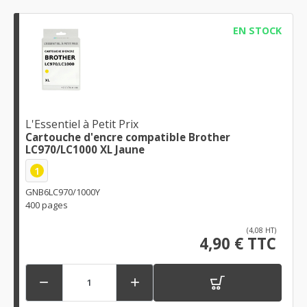
EN STOCK
L'Essentiel à Petit Prix
Cartouche d'encre compatible Brother
LC970/LC1000 XL Jaune
1
GNB6LC970/1000Y
400 pages
(4,08 HT)
4,90 € TTC

