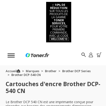
⚡
10% DE
RÉDUCTION
SUR TOUS LES
PRODUITS DE
LA GAMME
TONER
SERVICES,
POUR VOTRE
PREMIÈRE
COMMANDE,
AVEC LE CODE
WELCOME10
Accueil
Marques
Brother
Brother DCP Series
Brother DCP-540 CN
Cartouches d'encre Brother DCP-
540 CN
Le Brother DCP 540 CN est une imprimante conçue pour
répondre aux besoins des environnements d'impression