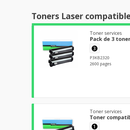
Toners Laser compatibl
Toner services
Pack de 3 tone
3
P3KB2320
2600 pages
Toner services
Toner compatib
1