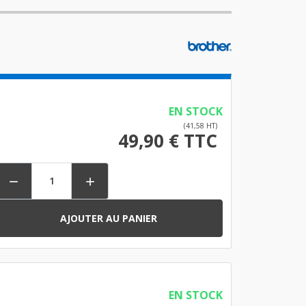
EN STOCK
(41,58 HT)
49,90 € TTC


AJOUTER AU PANIER
EN STOCK