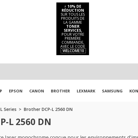
⚡
10% DE
RÉDUCTION
SUR TOUS LES
PRODUITS DE
LA GAMME
TONER
SERVICES,
POUR VOTRE
PREMIÈRE
COMMANDE,
AVEC LE CODE
WELCOME10
P
EPSON
CANON
BROTHER
LEXMARK
SAMSUNG
KON
L Series
Brother DCP-L 2560 DN
CP-L 2560 DN
e laser monochrome conçue pour les environnements d'impre