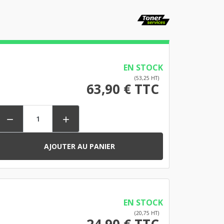
EN STOCK
(53,25 HT)
63,90 € TTC


AJOUTER AU PANIER
EN STOCK
(20,75 HT)
24,90 € TTC