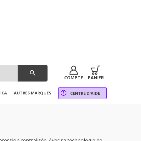
search
COMPTE
PANIER
ICA
AUTRES MARQUES
CENTRE D'AIDE
ssion centralisée. Avec sa technologie de