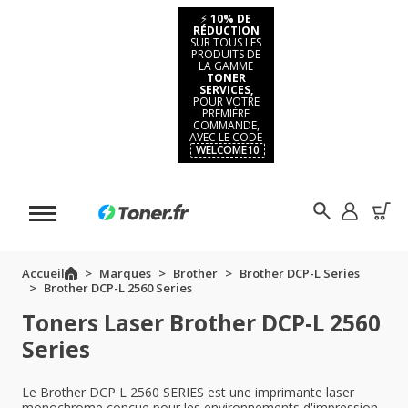
⚡
10% DE
RÉDUCTION
SUR TOUS LES
PRODUITS DE
LA GAMME
TONER
SERVICES,
POUR VOTRE
PREMIÈRE
COMMANDE,
AVEC LE CODE
WELCOME10
Accueil
Marques
Brother
Brother DCP-L Series
Brother DCP-L 2560 Series
Toners Laser Brother DCP-L 2560
Series
Le Brother DCP L 2560 SERIES est une imprimante laser
monochrome conçue pour les environnements d'impression