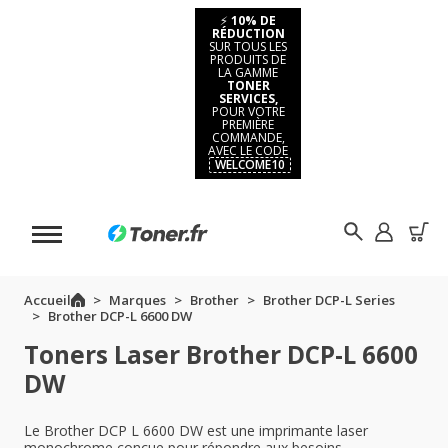
⚡
10% DE
RÉDUCTION
SUR TOUS LES
PRODUITS DE
LA GAMME
TONER
SERVICES,
POUR VOTRE
PREMIÈRE
COMMANDE,
AVEC LE CODE
WELCOME10
Accueil
Marques
Brother
Brother DCP-L Series
Brother DCP-L 6600 DW
Toners Laser Brother DCP-L 6600
DW
Le Brother DCP L 6600 DW est une imprimante laser
monochrome conçue pour répondre aux besoins