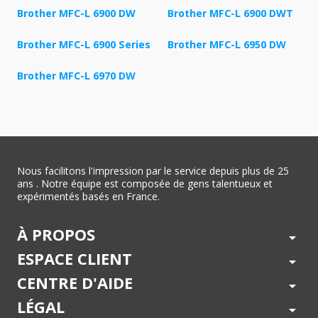
Brother MFC-L 6900 DW
Brother MFC-L 6900 DWT
Brother MFC-L 6900 Series
Brother MFC-L 6950 DW
Brother MFC-L 6970 DW
Nous facilitons l'impression par le service depuis plus de 25
ans . Notre équipe est composée de gens talentueux et
expérimentés basés en France.
À PROPOS
arrow_drop_down
ESPACE CLIENT
arrow_drop_down
CENTRE D'AIDE
arrow_drop_down
LÉGAL
arrow_drop_down