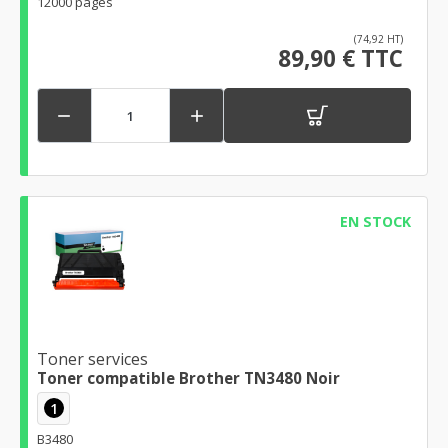
12000 pages
(74,92 HT)
89,90 € TTC


EN STOCK
Toner services
Toner compatible Brother TN3480 Noir
1
B3480