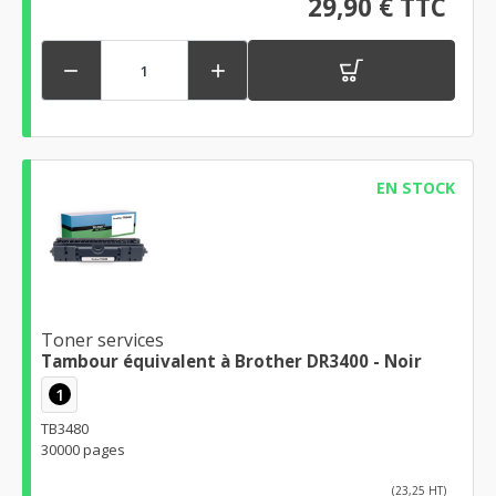
29,90 € TTC


EN STOCK
Toner services
Tambour équivalent à Brother DR3400 - Noir
1
TB3480
30000 pages
(23,25 HT)