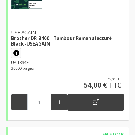
USE AGAIN
Brother DR-3400 - Tambour Remanufacturé
Black -USEAGAIN
1
UA-TB3480
30000 pages
(45,00 HT)
54,00 € TTC


EN STOCK