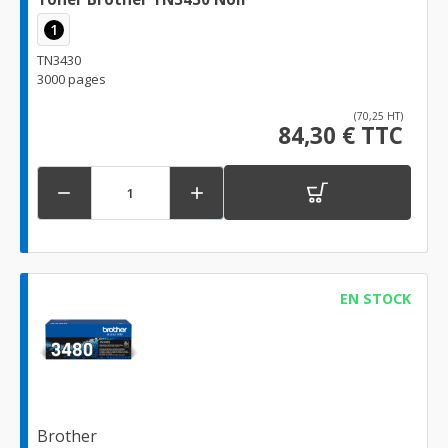
1
TN3430
3000 pages
(70,25 HT)
84,30 € TTC


EN STOCK
Brother