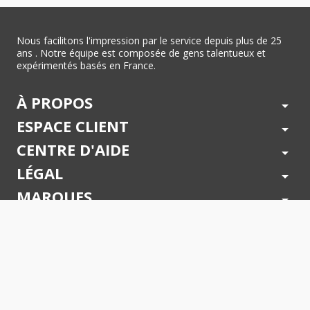
Nous facilitons l'impression par le service depuis plus de 25
ans . Notre équipe est composée de gens talentueux et
expérimentés basés en France.
À PROPOS
arrow_drop_down
ESPACE CLIENT
arrow_drop_down
CENTRE D'AIDE
arrow_drop_down
LÉGAL
arrow_drop_down
MARQUES
arrow_drop_down
PAIEMENTS SÉCURISÉS
arrow_drop_down
SUIVEZ NOUS !
arrow_drop_down
© 2026 - Toner Services