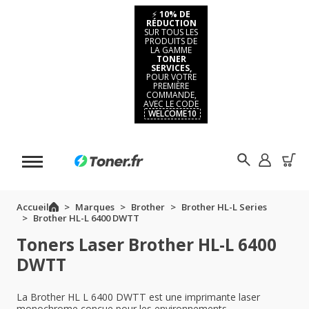
⚡
10% DE
RÉDUCTION
SUR TOUS LES
PRODUITS DE
LA GAMME
TONER
SERVICES,
POUR VOTRE
PREMIÈRE
COMMANDE,
AVEC LE CODE
WELCOME10
Accueil
Marques
Brother
Brother HL-L Series
Brother HL-L 6400 DWTT
Toners Laser Brother HL-L 6400
DWTT
La Brother HL L 6400 DWTT est une imprimante laser
monochrome conçue pour les environnements