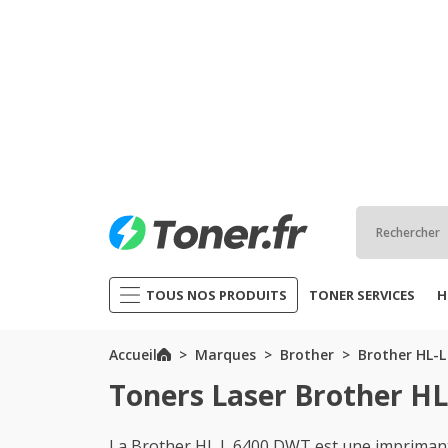
TOUS NOS PRODUITS
TONER SERVICES
H
Accueil
Marques
Brother
Brother HL-L
Toners Laser Brother H
La Brother HL L 6400 DWT est une impriman