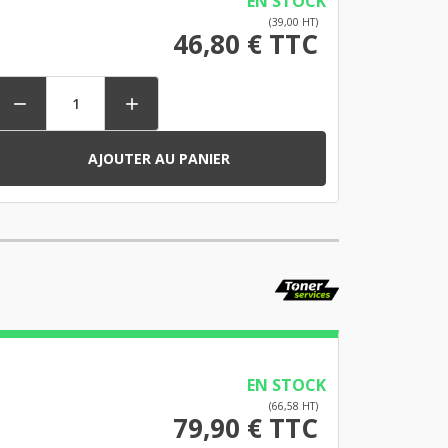
EN STOCK
(39,00 HT)
46,80 € TTC


AJOUTER AU PANIER
EN STOCK
(66,58 HT)
79,90 € TTC