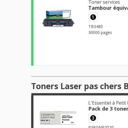
Toner services
Tambour équiva
1
TB3480
30000 pages
Toners Laser pas chers 
L'Essentiel à Petit 
Pack de 3 tone
3
P3KGNB3520