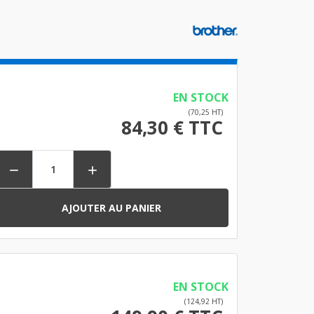
EN STOCK
(70,25 HT)
84,30 € TTC


AJOUTER AU PANIER
EN STOCK
(124,92 HT)