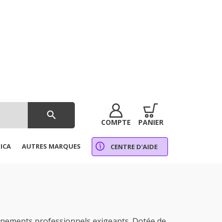
search
COMPTE
PANIER
ICA
AUTRES MARQUES
CENTRE D'AIDE
nements professionnels exigeants. Dotée de