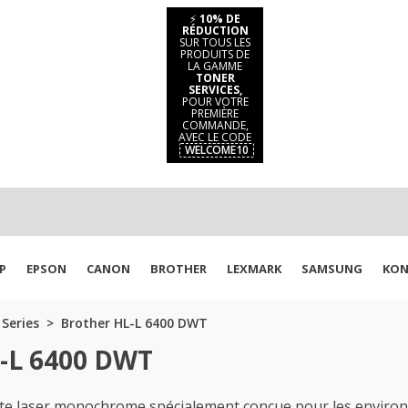
⚡
10% DE
RÉDUCTION
SUR TOUS LES
PRODUITS DE
LA GAMME
TONER
SERVICES,
POUR VOTRE
PREMIÈRE
COMMANDE,
AVEC LE CODE
WELCOME10
P
EPSON
CANON
BROTHER
LEXMARK
SAMSUNG
KON
 Series
Brother HL-L 6400 DWT
L-L 6400 DWT
te laser monochrome spécialement conçue pour les environ