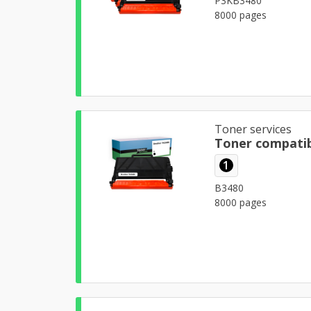
P3KB3480
8000 pages
Toner services
Toner compatib
1
B3480
8000 pages