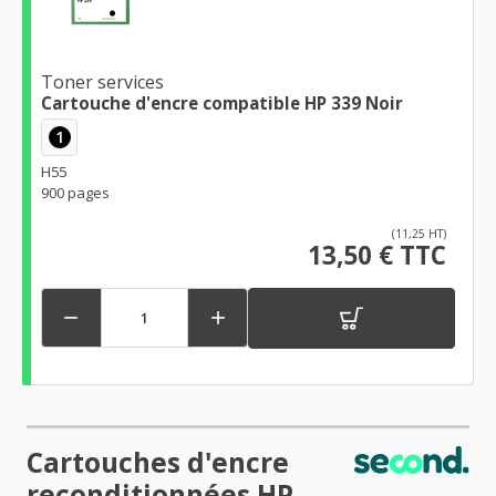
Toner services
Cartouche d'encre compatible HP 339 Noir
1
H55
900 pages
(11,25 HT)
13,50 € TTC


Cartouches d'encre
reconditionnées HP