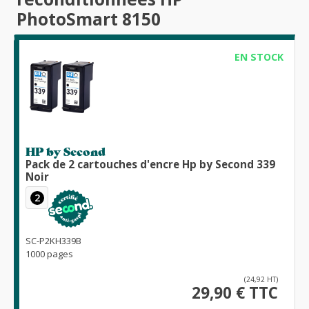
PhotoSmart 8150
EN STOCK
HP by Second
Pack de 2 cartouches d'encre Hp by Second 339
Noir
2
SC-P2KH339B
1000 pages
(24,92 HT)
29,90 € TTC