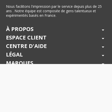
Nous facilitons l'impression par le service depuis plus de 25
ans . Notre équipe est composée de gens talentueux et
expérimentés basés en France.
À PROPOS
arrow_drop_down
ESPACE CLIENT
arrow_drop_down
CENTRE D'AIDE
arrow_drop_down
LÉGAL
arrow_drop_down
MARQUES
arrow_drop_down
PAIEMENTS SÉCURISÉS
arrow_drop_down
SUIVEZ NOUS !
arrow_drop_down
© 2026 - Toner Services