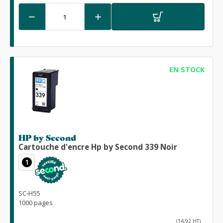


EN STOCK
HP by Second
Cartouche d'encre Hp by Second 339 Noir
1
SC-H55
1000 pages
(14,92 HT)