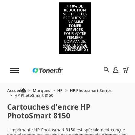
⚡
10% DE
RÉDUCTION
SUR TOUS LES
PRODUITS DE
LA GAMME
TONER
SERVICES,
POUR VOTRE
PREMIÈRE
COMMANDE,
AVEC LE CODE
WELCOME10
Accueil
Marques
HP
HP Photosmart Series
HP PhotoSmart 8150
Cartouches d'encre HP
PhotoSmart 8150
L'imprimante HP Photosmart 8150 est spécialement conçue
pour répondre aux besoins des environnements d'impression