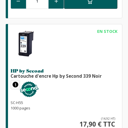


EN STOCK
HP by Second
Cartouche d'encre Hp by Second 339 Noir
1
SC-H55
1000 pages
(14,92 HT)
17,90 € TTC