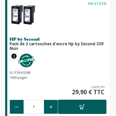
EN STOCK
HP by Second
Pack de 2 cartouches d'encre Hp by Second 339
Noir
2
SC-P2KH339B
1000 pages
(24,92 HT)
29,90 € TTC

