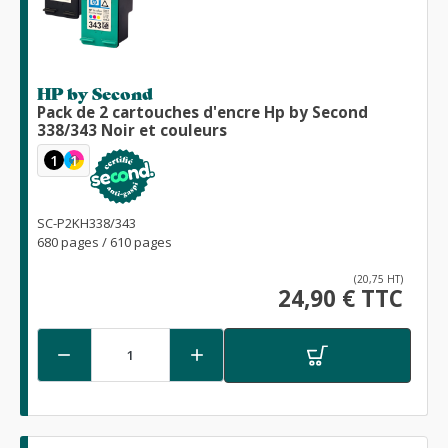
HP by Second
Pack de 2 cartouches d'encre Hp by Second
338/343 Noir et couleurs
1
1
SC-P2KH338/343
680 pages / 610 pages
(20,75 HT)
24,90 € TTC

