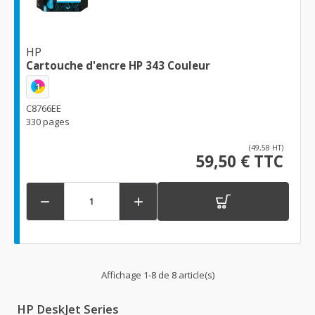
HP
Cartouche d'encre HP 343 Couleur
1
C8766EE
330 pages
(49,58 HT)
59,50 € TTC


Affichage 1-8 de 8 article(s)
HP DeskJet Series