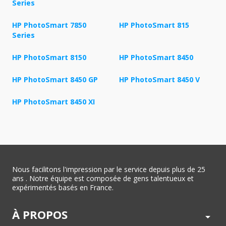
Series
HP PhotoSmart 7850
HP PhotoSmart 815
Series
HP PhotoSmart 8150
HP PhotoSmart 8450
HP PhotoSmart 8450 GP
HP PhotoSmart 8450 V
HP PhotoSmart 8450 XI
Nous facilitons l'impression par le service depuis plus de 25
ans . Notre équipe est composée de gens talentueux et
expérimentés basés en France.
À PROPOS
arrow_drop_down