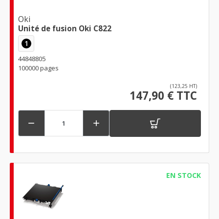
Oki
Unité de fusion Oki C822
1
44848805
100000 pages
(123,25 HT)
147,90 € TTC


EN STOCK