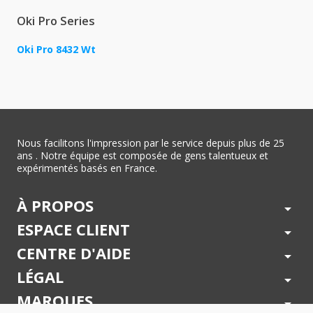
Oki Pro Series
Oki Pro 8432 Wt
Nous facilitons l'impression par le service depuis plus de 25
ans . Notre équipe est composée de gens talentueux et
expérimentés basés en France.
À PROPOS
arrow_drop_down
ESPACE CLIENT
arrow_drop_down
CENTRE D'AIDE
arrow_drop_down
LÉGAL
arrow_drop_down
MARQUES
arrow_drop_down