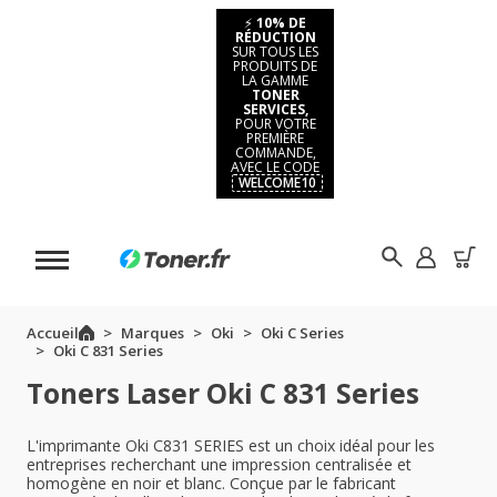
⚡
10% DE
RÉDUCTION
SUR TOUS LES
PRODUITS DE
LA GAMME
TONER
SERVICES,
POUR VOTRE
PREMIÈRE
COMMANDE,
AVEC LE CODE
WELCOME10
Accueil
Marques
Oki
Oki C Series
Oki C 831 Series
Toners Laser Oki C 831 Series
L'imprimante Oki C831 SERIES est un choix idéal pour les
entreprises recherchant une impression centralisée et
homogène en noir et blanc. Conçue par le fabricant