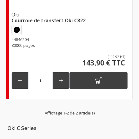
Oki
Courroie de transfert Oki C822
1
44846204
80000 pages
(119,92 HT)
143,90 € TTC


Affichage 1-2 de 2 article(s)
Oki C Series