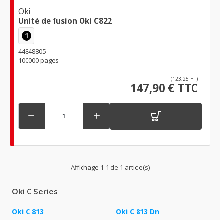
Oki
Unité de fusion Oki C822
1
44848805
100000 pages
(123,25 HT)
147,90 € TTC


Affichage 1-1 de 1 article(s)
Oki C Series
Oki C 813
Oki C 813 Dn