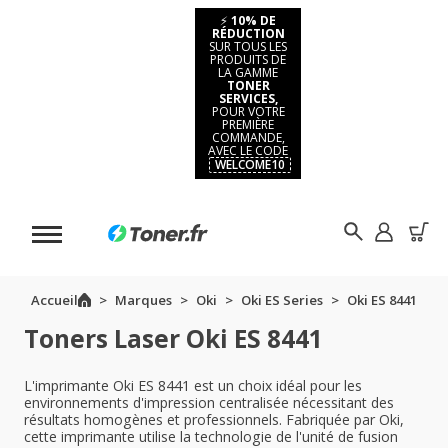
⚡
10% DE
RÉDUCTION
SUR TOUS LES
PRODUITS DE
LA GAMME
TONER
SERVICES,
POUR VOTRE
PREMIÈRE
COMMANDE,
AVEC LE CODE
WELCOME10
Accueil
Marques
Oki
Oki ES Series
Oki ES 8441
Toners Laser Oki ES 8441
L'imprimante Oki ES 8441 est un choix idéal pour les
environnements d'impression centralisée nécessitant des
résultats homogènes et professionnels. Fabriquée par Oki,
cette imprimante utilise la technologie de l'unité de fusion