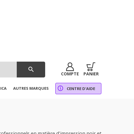
search
COMPTE
PANIER
ICA
AUTRES MARQUES
CENTRE D'AIDE
ofessionnels en matière d'impression noir et