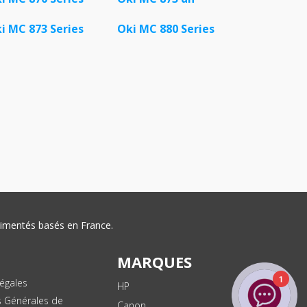
i MC 873 Series
Oki MC 880 Series
érimentés basés en France.
MARQUES
1
égales
HP
s Générales de
Canon