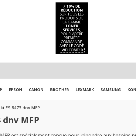
⚡
10% DE
RÉDUCTION
SUR TOUS LES
PRODUITS DE
LA GAMME
TONER
SERVICES,
POUR VOTRE
PREMIÈRE
COMMANDE,
AVEC LE CODE
WELCOME10
P
EPSON
CANON
BROTHER
LEXMARK
SAMSUNG
KON
ki ES 8473 dnv MFP
3 dnv MFP
MFP est spécialement conçue pour répondre aux besoins pr