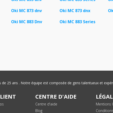
Oki MC 873 dnv
Oki MC 873 dnx
Ok
Oki MC 883 Dnv
Oki MC 883 Series
plus de 25 ans . Notre équipe est composée de gens talentueux et exp
CLIENT
CENTRE D'AIDE
LÉGAL
vos
Centre d'aide
Mentions l
Blog
Condition