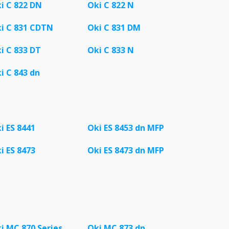
i C 822 DN
Oki C 822 N
i C 831 CDTN
Oki C 831 DM
i C 833 DT
Oki C 833 N
i C 843 dn
i ES 8441
Oki ES 8453 dn MFP
i ES 8473
Oki ES 8473 dn MFP
i MC 870 Series
Oki MC 873 dn