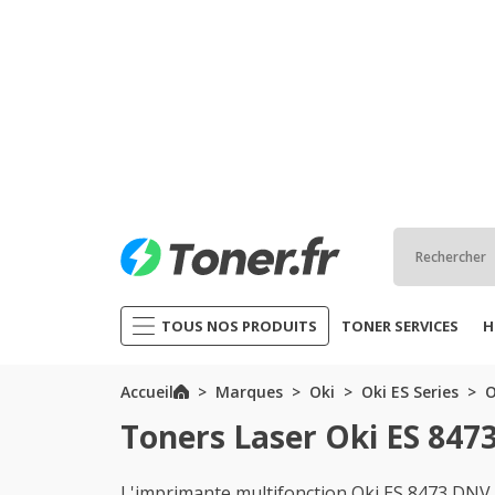
TOUS NOS PRODUITS
TONER SERVICES
H
Accueil
Marques
Oki
Oki ES Series
O
Toners Laser Oki ES 847
L'imprimante multifonction Oki ES 8473 DNV 