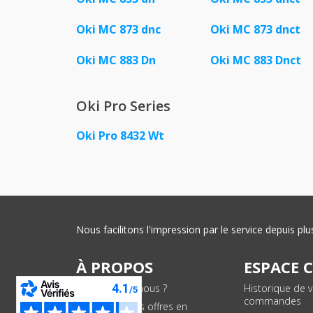
Oki MC 873 dnc
Oki MC 873 dnct
Oki MC 883 Dn
Oki MC 883 Dnct
Oki Pro Series
Oki Pro 8432 Wt
Nous facilitons l'impression par le service depuis 
À PROPOS
ESPACE 
Qui sommes-nous ?
Historique de 
commandes
Conditions des offres en