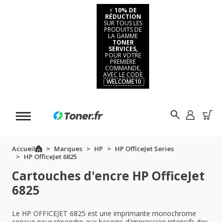
⚡
10% DE
RÉDUCTION
SUR TOUS LES
PRODUITS DE
LA GAMME
TONER
SERVICES,
POUR VOTRE
PREMIÈRE
COMMANDE,
AVEC LE CODE
WELCOME10
Accueil
Marques
HP
HP OfficeJet Series
HP OfficeJet 6825
Cartouches d'encre HP OfficeJet
6825
Le HP OFFICEJET 6825 est une imprimante monochrome
conçue pour répondre aux besoins d'impression intensifs des