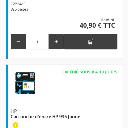
C2P24AE
825 pages
(34,08 HT)
40,90 € TTC


EXPÉDIÉ SOUS 8 À 10 JOURS
HP
Cartouche d'encre HP 935 Jaune
1