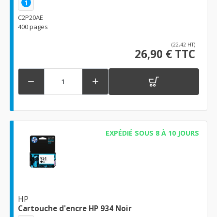
1
C2P20AE
400 pages
(22,42 HT)
26,90 € TTC


EXPÉDIÉ SOUS 8 À 10 JOURS
HP
Cartouche d'encre HP 934 Noir