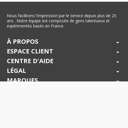
Nous facilitons l'impression par le service depuis plus de 25
ans . Notre équipe est composée de gens talentueux et
expérimentés basés en France.
À PROPOS
arrow_drop_down
ESPACE CLIENT
arrow_drop_down
CENTRE D'AIDE
arrow_drop_down
LÉGAL
arrow_drop_down
MARQUES
arrow_drop_down
PAIEMENTS SÉCURISÉS
arrow_drop_down
SUIVEZ NOUS !
arrow_drop_down
© 2026 - Toner Services