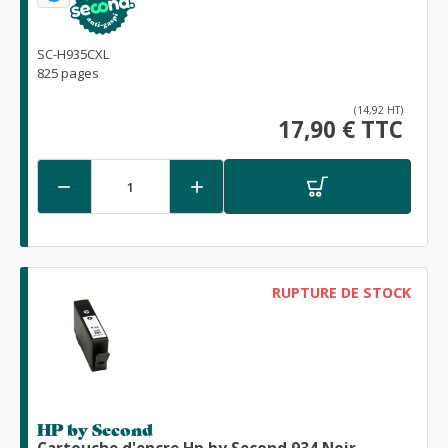
SC-H935CXL
825 pages
(14,92 HT)
17,90 € TTC


RUPTURE DE STOCK
HP by Second