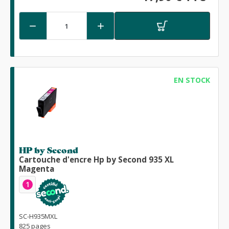


EN STOCK
HP by Second
Cartouche d'encre Hp by Second 935 XL
Magenta
1
SC-H935MXL
825 pages