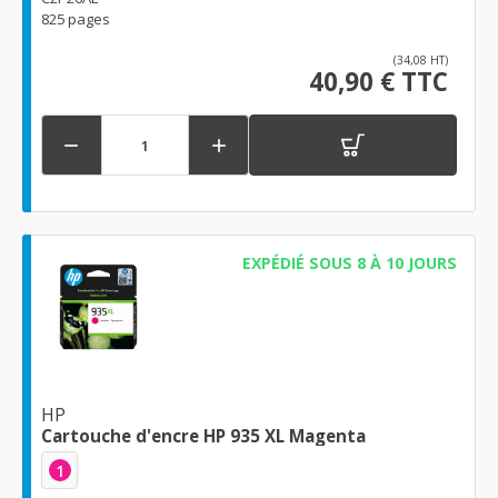
825 pages
(34,08 HT)
40,90 € TTC


EXPÉDIÉ SOUS 8 À 10 JOURS
HP
Cartouche d'encre HP 935 XL Magenta
1