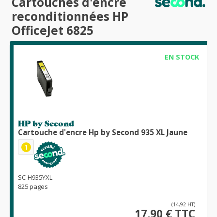
Cartouches d'encre
reconditionnées HP
OfficeJet 6825
EN STOCK
HP by Second
Cartouche d'encre Hp by Second 935 XL Jaune
1
SC-H935YXL
825 pages
(14,92 HT)
17,90 € TTC