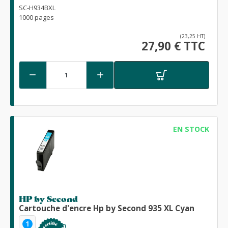
SC-H934BXL
1000 pages
(23,25 HT)
27,90 € TTC


EN STOCK
HP by Second
Cartouche d'encre Hp by Second 935 XL Cyan
1