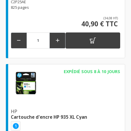
C2P25AE
825 pages
(34,08 HT)
40,90 € TTC


EXPÉDIÉ SOUS 8 À 10 JOURS
HP
Cartouche d'encre HP 935 XL Cyan
1