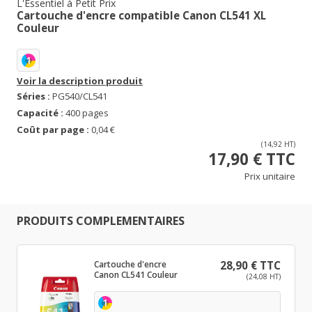
L'Essentiel à Petit Prix
Cartouche d'encre compatible Canon CL541 XL
Couleur
1
Voir la description produit
Séries :
PG540/CL541
Capacité :
400 pages
Coût par page :
0,04 €
(14,92 HT)
17,90 € TTC
Prix unitaire
PRODUITS COMPLEMENTAIRES
Cartouche d'encre
28,90 € TTC
Canon CL541 Couleur
(24,08 HT)
1