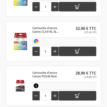


Cartouche d'encre
32,90 € TTC
Canon CL541XL XL
(27,42 HT)
Couleur
1


Cartouche d'encre
28,90 € TTC
Canon PG540 Noir
(24,08 HT)
1

