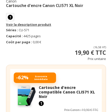
Canon
Cartouche d'encre Canon CLI571 XL Noir
1
Voir la description produit
Séries :
CLI-571
Capacité :
4425 pages
Coût par page :
0,00 €
(16,58 HT)
19,90 € TTC
Prix unitaire
-62%
Economie
immédiate
Cartouche d'encre
compatible Canon CLI571 XL
Noir
1
Prix Canon : 19,90 € TTC