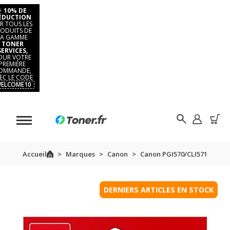
⚡
10% DE
ÉDUCTION
R TOUS LES
ODUITS DE
LA GAMME
TONER
SERVICES,
OUR VOTRE
PREMIÈRE
OMMANDE,
EC LE CODE
ELCOME10
Accueil
Marques
Canon
Canon PGI570/CLI571
DERNIERS ARTICLES EN STOCK