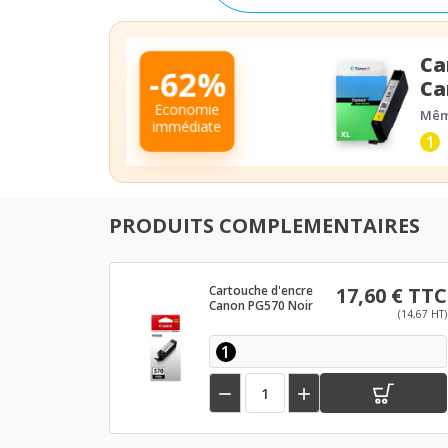
Ca
-62%
Ca
Economie
Même
immédiate
1
PRODUITS COMPLEMENTAIRES
Cartouche d'encre
17,60 € TTC
Canon PG570 Noir
(14,67 HT)
1

