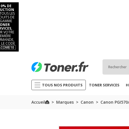
10% DE
UCTION
TOUS LES
DUITS DE
 GAMME
ONER
RVICES,
R VOTRE
EMIÈRE
MANDE,
 LE CODE
LCOME10
TOUS NOS PRODUITS
TONER SERVICES
H
Accueil
Marques
Canon
Canon PGI570/