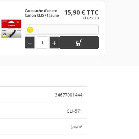
Cartouche d'encre
15,90 € TTC
Canon CLI571 Jaune
(13,25 HT)
1


34677001444
CLI-571
Jaune