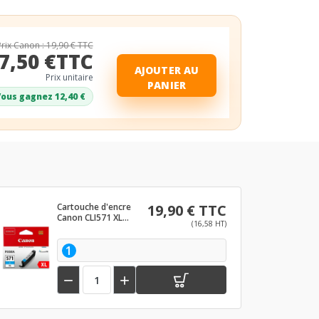
Prix Canon : 19,90 € TTC
7,50 €TTC
AJOUTER AU
Prix unitaire
PANIER
ous gagnez 12,40 €
Cartouche d'encre
19,90 € TTC
Canon CLI571 XL
(16,58 HT)
Cyan
1

