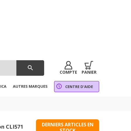
search
COMPTE
PANIER
ICA
AUTRES MARQUES
CENTRE D'AIDE
DERNIERS ARTICLES EN
on CLI571
STOCK