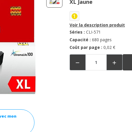
XL Jaune
1
Voir la description produit
Séries :
CLI-571
Capacité :
680 pages
Coût par page :
0,02 €


avec mon