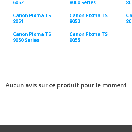
6052
8000 Series
80
Canon Pixma TS
Canon Pixma TS
Ca
8051
8052
80
Canon Pixma TS
Canon Pixma TS
9050 Series
9055
Aucun avis sur ce produit pour le moment