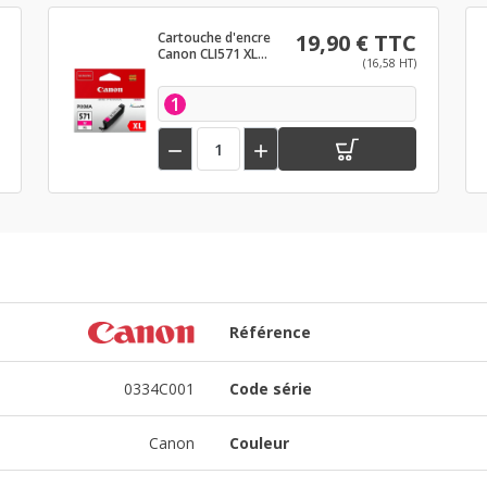
Cartouche d'encre
19,90 € TTC
Canon CLI571 XL
(16,58 HT)
Magenta
1


Référence
0334C001
Code série
Canon
Couleur