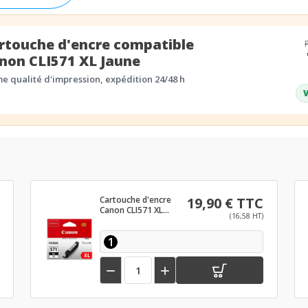
rtouche d'encre compatible
non CLI571 XL Jaune
 qualité d'impression, expédition 24/48 h
V
Cartouche d'encre
19,90 € TTC
Canon CLI571 XL
(16,58 HT)
Noir
1

