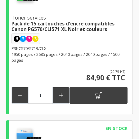
Toner services
Pack de 15 cartouches d'encre compatibles
Canon PG570/CLI571 XL Noir et couleurs
6
3
3
3
P3KC570/571B/CLXL
1950 pages / 2685 pages / 2040 pages / 2040 pages / 1500
pages
(70,75 HT)
84,90 € TTC


EN STOCK