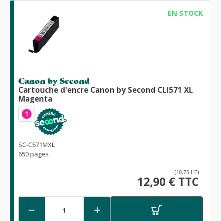
EN STOCK
Canon by Second
Cartouche d'encre Canon by Second CLI571 XL
Magenta
1
SC-C571MXL
650 pages
(10,75 HT)
12,90 € TTC

