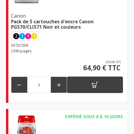
Canon
Pack de 5 cartouches d'encre Canon
PG570/CLI571 Noir et couleurs
2
1
1
1
0372C004
2390 pages
(54,08 HT)
64,90 € TTC


EXPÉDIÉ SOUS 8 À 10 JOURS