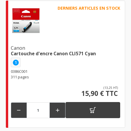
DERNIERS ARTICLES EN STOCK
Canon
Cartouche d'encre Canon CLI571 Cyan
1
0386C001
311 pages
(13,25 HT)
15,90 € TTC

