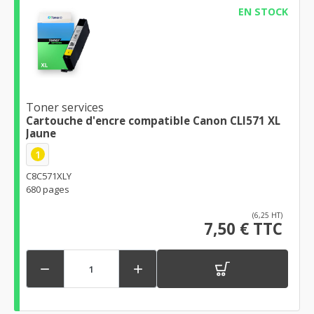
EN STOCK
Toner services
Cartouche d'encre compatible Canon CLI571 XL
Jaune
1
C8C571XLY
680 pages
(6,25 HT)
7,50 € TTC

