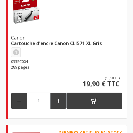
Canon
Cartouche d'encre Canon CLI571 XL Gris
1
0335C004
289 pages
(16,58 HT)
19,90 € TTC


DERNIERS ARTICLES EN STOCK