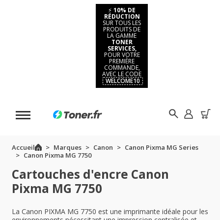
⚡
10% DE
RÉDUCTION
SUR TOUS LES
PRODUITS DE
LA GAMME
TONER
SERVICES,
POUR VOTRE
PREMIÈRE
COMMANDE,
AVEC LE CODE
WELCOME10
Accueil
Marques
Canon
Canon Pixma MG Series
Canon Pixma MG 7750
Cartouches d'encre Canon
Pixma MG 7750
La Canon PIXMA MG 7750 est une imprimante idéale pour les
environnements nécessitant une impression centralisée et