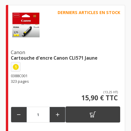
DERNIERS ARTICLES EN STOCK
Canon
Cartouche d'encre Canon CLI571 Jaune
1
0388C001
323 pages
(13,25 HT)
15,90 € TTC

