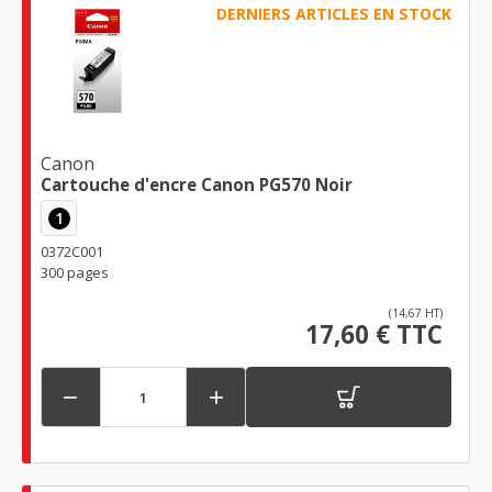
DERNIERS ARTICLES EN STOCK
Canon
Cartouche d'encre Canon PG570 Noir
1
0372C001
300 pages
(14,67 HT)
17,60 € TTC

