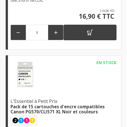
GNC570/571B/CLXL
(14,08 HT)
16,90 € TTC


EN STOCK
L'Essentiel à Petit Prix
Pack de 15 cartouches d'encre compatibles
Canon PG570/CLI571 XL Noir et couleurs
2
1
1
1