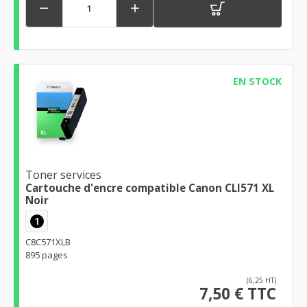


EN STOCK
Toner services
Cartouche d'encre compatible Canon CLI571 XL
Noir
1
C8C571XLB
895 pages
(6,25 HT)
7,50 € TTC