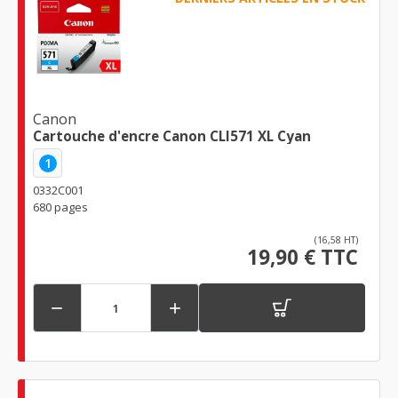
Canon
Cartouche d'encre Canon CLI571 XL Cyan
1
0332C001
680 pages
(16,58 HT)
19,90 € TTC

