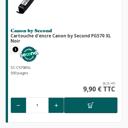
Canon by Second
Cartouche d'encre Canon by Second PG570 XL
Noir
1
SC-C570BXL
500 pages
(8,25 HT)
9,90 € TTC

