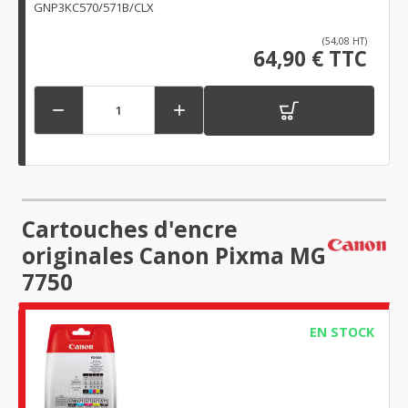
GNP3KC570/571B/CLX
(54,08 HT)
64,90 € TTC


Cartouches d'encre
originales Canon Pixma MG
7750
EN STOCK