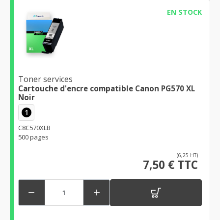
EN STOCK
Toner services
Cartouche d'encre compatible Canon PG570 XL
Noir
1
C8C570XLB
500 pages
(6,25 HT)
7,50 € TTC

