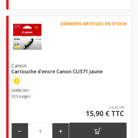
DERNIERS ARTICLES EN STOCK
Canon
Cartouche d'encre Canon CLI571 Jaune
1
0388C001
323 pages
(13,25 HT)
15,90 € TTC

