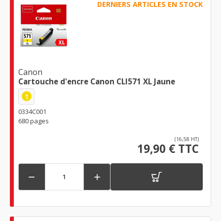
DERNIERS ARTICLES EN STOCK
Canon
Cartouche d'encre Canon CLI571 XL Jaune
1
0334C001
680 pages
(16,58 HT)
19,90 € TTC

