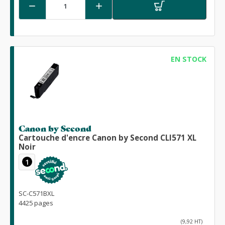


EN STOCK
Canon by Second
Cartouche d'encre Canon by Second CLI571 XL
Noir
1
SC-C571BXL
4425 pages
(9,92 HT)