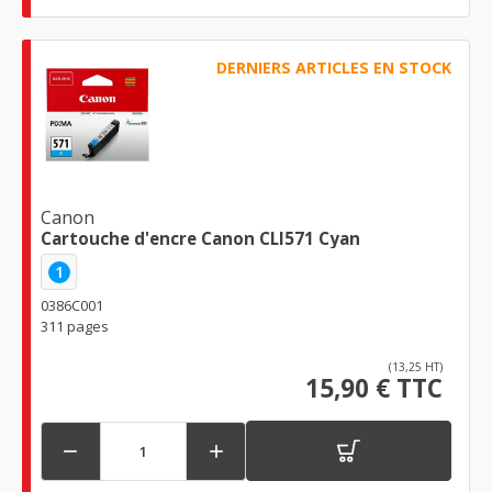
DERNIERS ARTICLES EN STOCK
Canon
Cartouche d'encre Canon CLI571 Cyan
1
0386C001
311 pages
(13,25 HT)
15,90 € TTC

