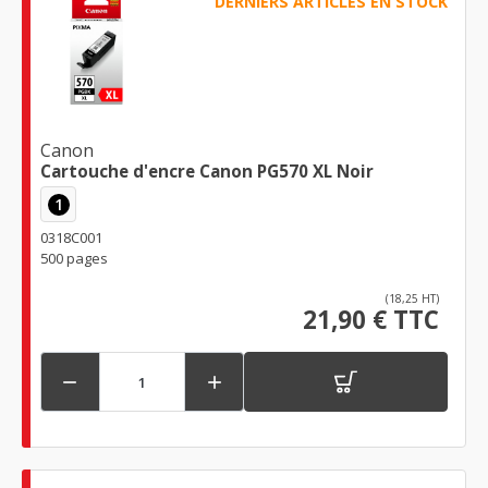
DERNIERS ARTICLES EN STOCK
Canon
Cartouche d'encre Canon PG570 XL Noir
1
0318C001
500 pages
(18,25 HT)
21,90 € TTC

