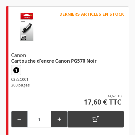
DERNIERS ARTICLES EN STOCK
Canon
Cartouche d'encre Canon PG570 Noir
1
0372C001
300 pages
(14,67 HT)
17,60 € TTC

