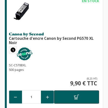
EN STOCK
Canon by Second
Cartouche d'encre Canon by Second PG570 XL
Noir
1
SC-C570BXL
500 pages
(8,25 HT)
9,90 € TTC

