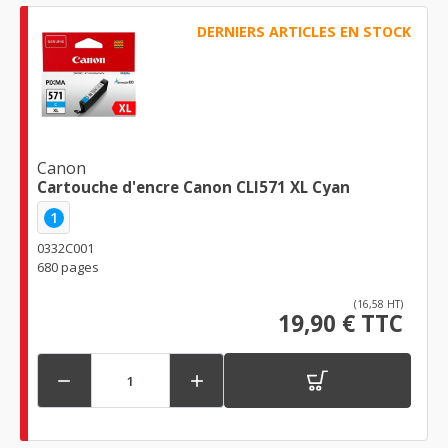
DERNIERS ARTICLES EN STOCK
Canon
Cartouche d'encre Canon CLI571 XL Cyan
1
0332C001
680 pages
(16,58 HT)
19,90 € TTC

