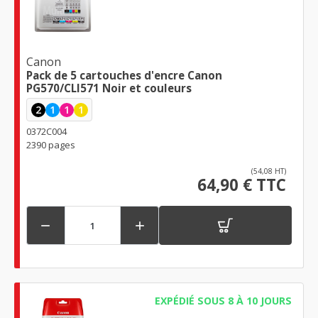
Canon
Pack de 5 cartouches d'encre Canon
PG570/CLI571 Noir et couleurs
2
1
1
1
0372C004
2390 pages
(54,08 HT)
64,90 € TTC


EXPÉDIÉ SOUS 8 À 10 JOURS