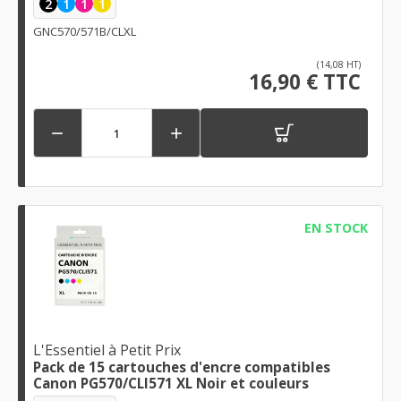
2
1
1
1
GNC570/571B/CLXL
(14,08 HT)
16,90 € TTC


EN STOCK
L'Essentiel à Petit Prix
Pack de 15 cartouches d'encre compatibles
Canon PG570/CLI571 XL Noir et couleurs