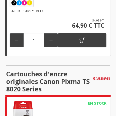
2
1
1
1
GNP3KC570/571B/CLX
(54,08 HT)
64,90 € TTC


Cartouches d'encre
originales Canon Pixma TS
8020 Series
EN STOCK