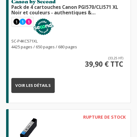
Canon by Second
Pack de 4 cartouches Canon PGI570/CLI571 XL
Noir et couleurs - authentiques &
reconditionnées
1
1
1
SC-P4KC571XL
4425 pages / 650 pages / 680 pages
(33,25 HT)
39,90 € TTC
VOIR LES DÉTAILS
RUPTURE DE STOCK