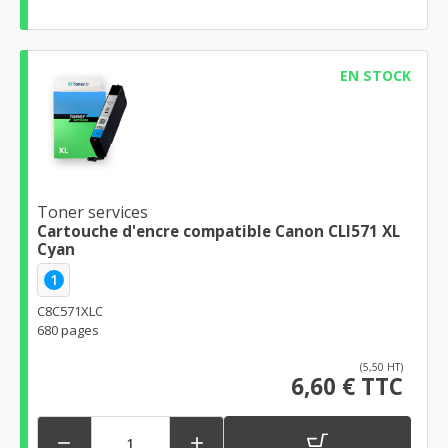
EN STOCK
Toner services
Cartouche d'encre compatible Canon CLI571 XL
Cyan
1
C8C571XLC
680 pages
(5,50 HT)
6,60 € TTC

