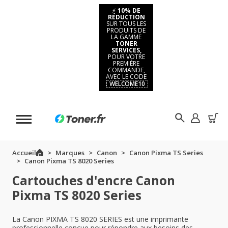
⚡
10% DE
RÉDUCTION
SUR TOUS LES
PRODUITS DE
LA GAMME
TONER
SERVICES,
POUR VOTRE
PREMIÈRE
COMMANDE,
AVEC LE CODE
WELCOME10
Accueil
Marques
Canon
Canon Pixma TS Series
Canon Pixma TS 8020 Series
Cartouches d'encre Canon
Pixma TS 8020 Series
La Canon PIXMA TS 8020 SERIES est une imprimante
professionnelle conçue pour répondre aux besoins des