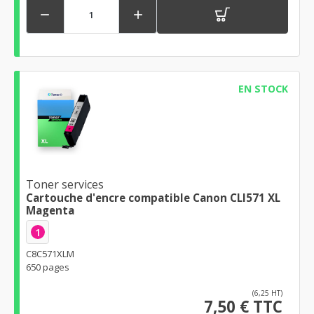


EN STOCK
Toner services
Cartouche d'encre compatible Canon CLI571 XL
Magenta
1
C8C571XLM
650 pages
(6,25 HT)
7,50 € TTC