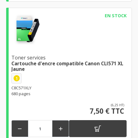
EN STOCK
Toner services
Cartouche d'encre compatible Canon CLI571 XL
Jaune
1
C8C571XLY
680 pages
(6,25 HT)
7,50 € TTC

