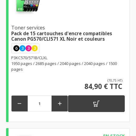
Toner services
Pack de 15 cartouches d'encre compatibles
Canon PG570/CLI571 XL Noir et couleurs
6
3
3
3
P3KC570/571B/CLXL
1950 pages / 2685 pages / 2040 pages / 2040 pages / 1500
pages
(70,75 HT)
84,90 € TTC


EN STOCK