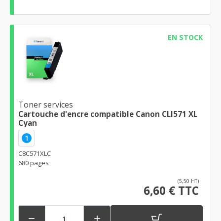
EN STOCK
Toner services
Cartouche d'encre compatible Canon CLI571 XL
Cyan
1
C8C571XLC
680 pages
(5,50 HT)
6,60 € TTC

