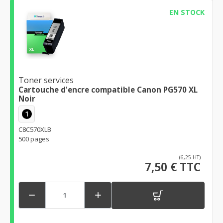
EN STOCK
Toner services
Cartouche d'encre compatible Canon PG570 XL
Noir
1
C8C570XLB
500 pages
(6,25 HT)
7,50 € TTC

