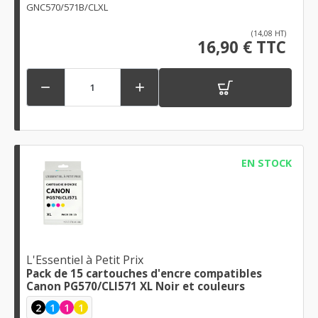
GNC570/571B/CLXL
(14,08 HT)
16,90 € TTC


EN STOCK
L'Essentiel à Petit Prix
Pack de 15 cartouches d'encre compatibles
Canon PG570/CLI571 XL Noir et couleurs
2
1
1
1