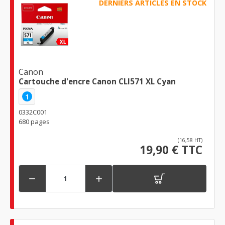
DERNIERS ARTICLES EN STOCK
Canon
Cartouche d'encre Canon CLI571 XL Cyan
1
0332C001
680 pages
(16,58 HT)
19,90 € TTC

