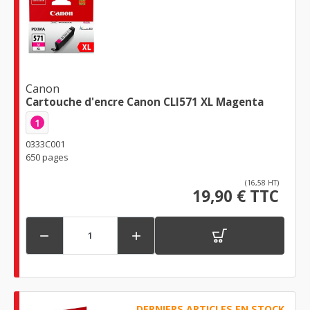
Canon
Cartouche d'encre Canon CLI571 XL Magenta
1
0333C001
650 pages
(16,58 HT)
19,90 € TTC


DERNIERS ARTICLES EN STOCK