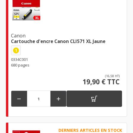
Canon
Cartouche d'encre Canon CLI571 XL Jaune
1
0334C001
680 pages
(16,58 HT)
19,90 € TTC


DERNIERS ARTICLES EN STOCK