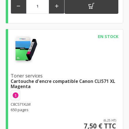


EN STOCK
Toner services
Cartouche d'encre compatible Canon CLI571 XL
Magenta
1
C8C571XLM
650 pages
(6,25 HT)
7,50 € TTC