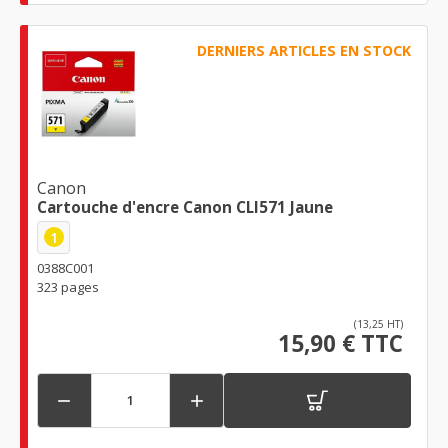
DERNIERS ARTICLES EN STOCK
Canon
Cartouche d'encre Canon CLI571 Jaune
1
0388C001
323 pages
(13,25 HT)
15,90 € TTC

