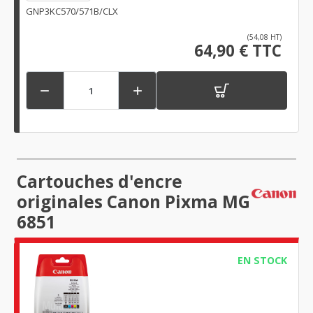
GNP3KC570/571B/CLX
(54,08 HT)
64,90 € TTC


Cartouches d'encre
originales Canon Pixma MG
6851
EN STOCK