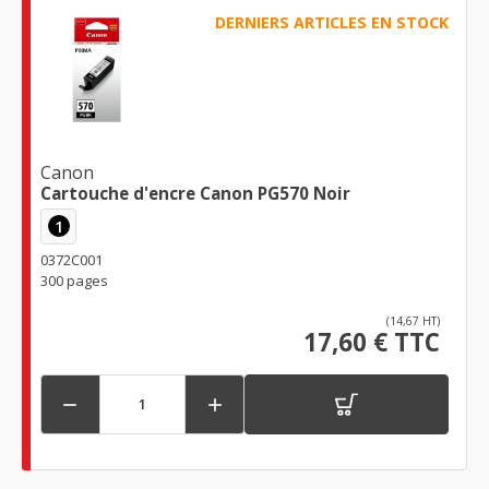
DERNIERS ARTICLES EN STOCK
Canon
Cartouche d'encre Canon PG570 Noir
1
0372C001
300 pages
(14,67 HT)
17,60 € TTC

