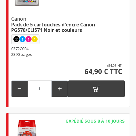
Canon
Pack de 5 cartouches d'encre Canon
PG570/CLI571 Noir et couleurs
2
1
1
1
0372C004
2390 pages
(54,08 HT)
64,90 € TTC


EXPÉDIÉ SOUS 8 À 10 JOURS