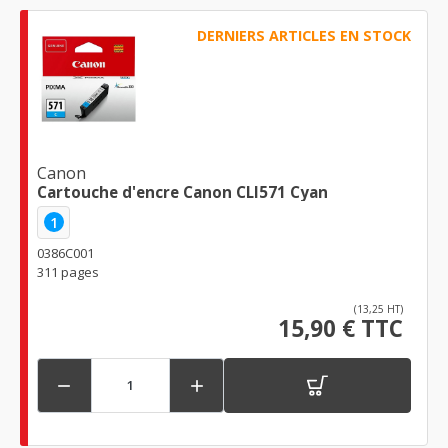
DERNIERS ARTICLES EN STOCK
Canon
Cartouche d'encre Canon CLI571 Cyan
1
0386C001
311 pages
(13,25 HT)
15,90 € TTC

