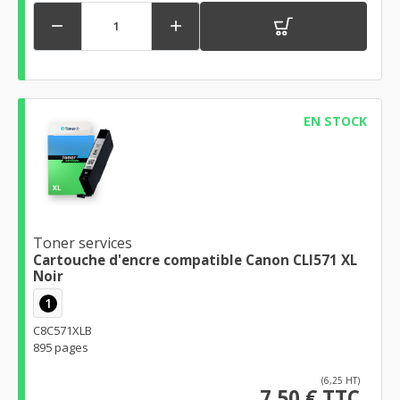


EN STOCK
Toner services
Cartouche d'encre compatible Canon CLI571 XL
Noir
1
C8C571XLB
895 pages
(6,25 HT)
7,50 € TTC