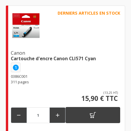
DERNIERS ARTICLES EN STOCK
Canon
Cartouche d'encre Canon CLI571 Cyan
1
0386C001
311 pages
(13,25 HT)
15,90 € TTC

