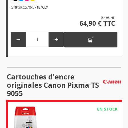
GNP3KC570/571B/CLX
(54,08 HT)
64,90 € TTC


Cartouches d'encre
originales Canon Pixma TS
9055
EN STOCK