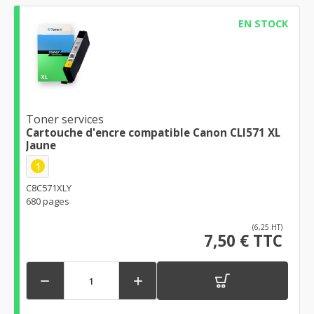
EN STOCK
Toner services
Cartouche d'encre compatible Canon CLI571 XL
Jaune
1
C8C571XLY
680 pages
(6,25 HT)
7,50 € TTC

