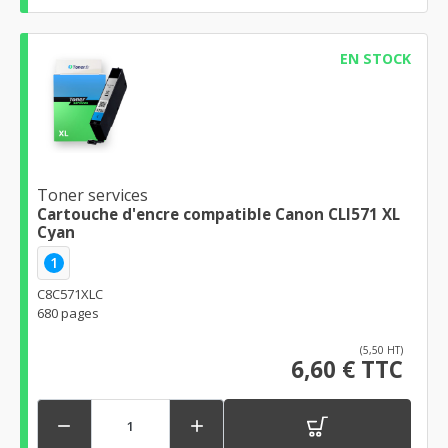
EN STOCK
Toner services
Cartouche d'encre compatible Canon CLI571 XL
Cyan
1
C8C571XLC
680 pages
(5,50 HT)
6,60 € TTC

