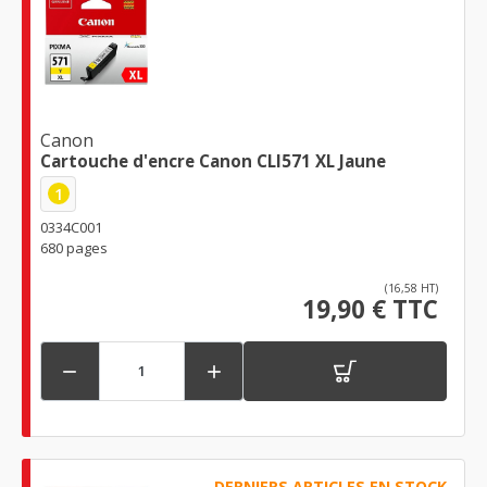
Canon
Cartouche d'encre Canon CLI571 XL Jaune
1
0334C001
680 pages
(16,58 HT)
19,90 € TTC


DERNIERS ARTICLES EN STOCK