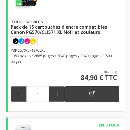
Toner services
Pack de 15 cartouches d'encre compatibles
Canon PG570/CLI571 XL Noir et couleurs
6
3
3
3
P3KC570/571B/CLXL
1950 pages / 2685 pages / 2040 pages / 2040 pages / 1500
pages
(70,75 HT)
84,90 € TTC


EN STOCK