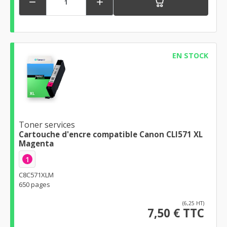


EN STOCK
Toner services
Cartouche d'encre compatible Canon CLI571 XL
Magenta
1
C8C571XLM
650 pages
(6,25 HT)
7,50 € TTC