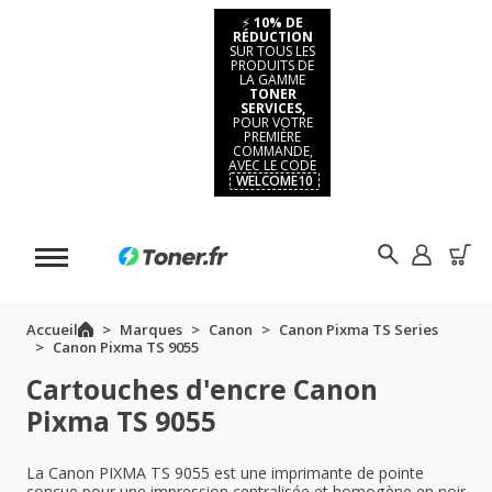
⚡
10% DE
RÉDUCTION
SUR TOUS LES
PRODUITS DE
LA GAMME
TONER
SERVICES,
POUR VOTRE
PREMIÈRE
COMMANDE,
AVEC LE CODE
WELCOME10
Accueil
Marques
Canon
Canon Pixma TS Series
Canon Pixma TS 9055
Cartouches d'encre Canon
Pixma TS 9055
La Canon PIXMA TS 9055 est une imprimante de pointe
conçue pour une impression centralisée et homogène en noir