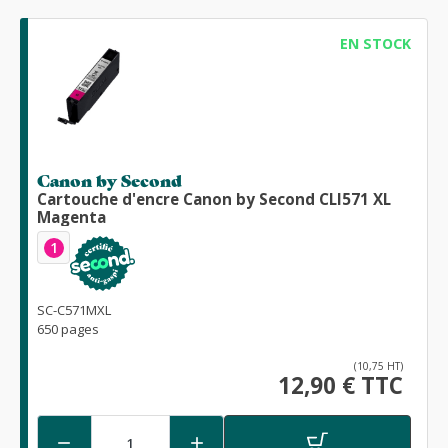
EN STOCK
Canon by Second
Cartouche d'encre Canon by Second CLI571 XL
Magenta
1
SC-C571MXL
650 pages
(10,75 HT)
12,90 € TTC

