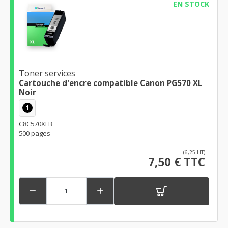
EN STOCK
Toner services
Cartouche d'encre compatible Canon PG570 XL
Noir
1
C8C570XLB
500 pages
(6,25 HT)
7,50 € TTC

