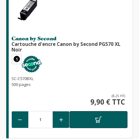
Canon by Second
Cartouche d'encre Canon by Second PG570 XL
Noir
1
SC-C570BXL
500 pages
(8,25 HT)
9,90 € TTC

