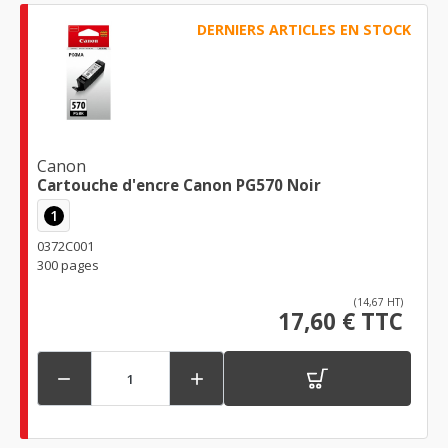
DERNIERS ARTICLES EN STOCK
Canon
Cartouche d'encre Canon PG570 Noir
1
0372C001
300 pages
(14,67 HT)
17,60 € TTC

