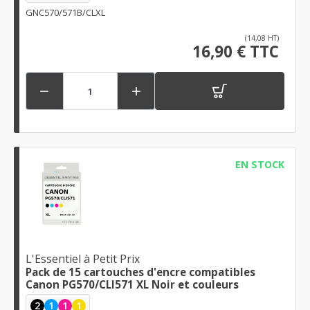
GNC570/571B/CLXL
(14,08 HT)
16,90 € TTC


EN STOCK
L'Essentiel à Petit Prix
Pack de 15 cartouches d'encre compatibles
Canon PG570/CLI571 XL Noir et couleurs
2
1
1
1