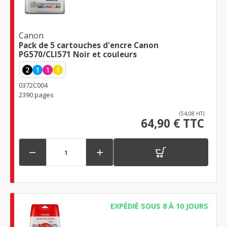
Canon
Pack de 5 cartouches d'encre Canon
PG570/CLI571 Noir et couleurs
2
1
1
1
0372C004
2390 pages
(54,08 HT)
64,90 € TTC


EXPÉDIÉ SOUS 8 À 10 JOURS