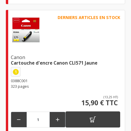
DERNIERS ARTICLES EN STOCK
Canon
Cartouche d'encre Canon CLI571 Jaune
1
0388C001
323 pages
(13,25 HT)
15,90 € TTC

