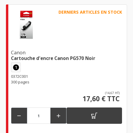
DERNIERS ARTICLES EN STOCK
Canon
Cartouche d'encre Canon PG570 Noir
1
0372C001
300 pages
(14,67 HT)
17,60 € TTC

