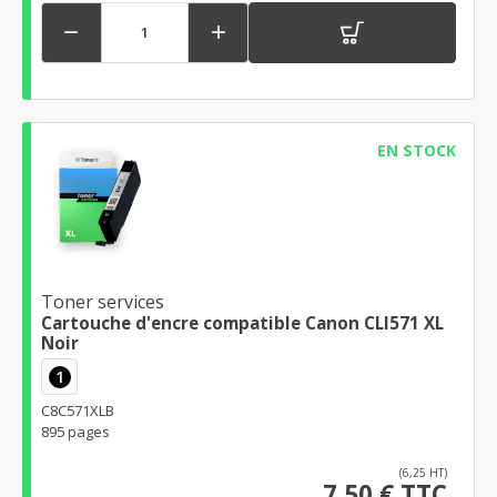


EN STOCK
Toner services
Cartouche d'encre compatible Canon CLI571 XL
Noir
1
C8C571XLB
895 pages
(6,25 HT)
7,50 € TTC