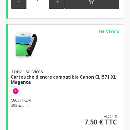


EN STOCK
Toner services
Cartouche d'encre compatible Canon CLI571 XL
Magenta
1
C8C571XLM
650 pages
(6,25 HT)
7,50 € TTC