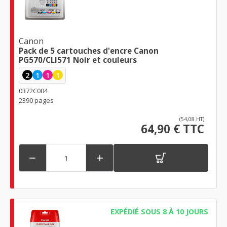
Canon
Pack de 5 cartouches d'encre Canon
PG570/CLI571 Noir et couleurs
2
1
1
1
0372C004
2390 pages
(54,08 HT)
64,90 € TTC


EXPÉDIÉ SOUS 8 À 10 JOURS