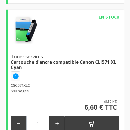
EN STOCK
Toner services
Cartouche d'encre compatible Canon CLI571 XL
Cyan
1
C8C571XLC
680 pages
(5,50 HT)
6,60 € TTC

