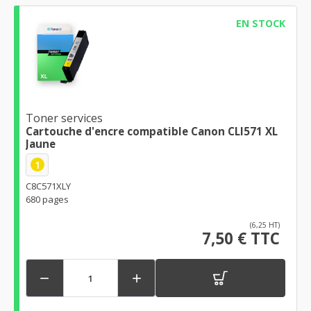
EN STOCK
Toner services
Cartouche d'encre compatible Canon CLI571 XL
Jaune
1
C8C571XLY
680 pages
(6,25 HT)
7,50 € TTC

