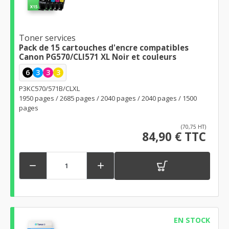
Toner services
Pack de 15 cartouches d'encre compatibles
Canon PG570/CLI571 XL Noir et couleurs
6
3
3
3
P3KC570/571B/CLXL
1950 pages / 2685 pages / 2040 pages / 2040 pages / 1500
pages
(70,75 HT)
84,90 € TTC


EN STOCK