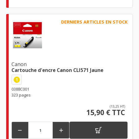
DERNIERS ARTICLES EN STOCK
Canon
Cartouche d'encre Canon CLI571 Jaune
1
0388C001
323 pages
(13,25 HT)
15,90 € TTC

