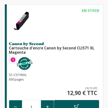
EN STOCK
Canon by Second
Cartouche d'encre Canon by Second CLI571 XL
Magenta
1
SC-C571MXL
650 pages
(10,75 HT)
12,90 € TTC

