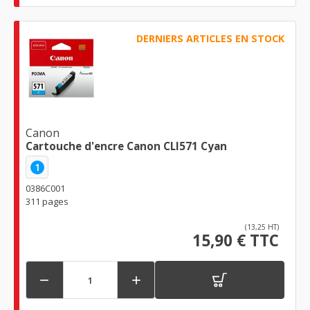
DERNIERS ARTICLES EN STOCK
Canon
Cartouche d'encre Canon CLI571 Cyan
1
0386C001
311 pages
(13,25 HT)
15,90 € TTC

