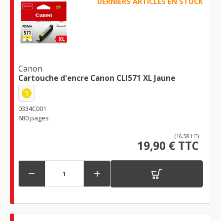
DERNIERS ARTICLES EN STOCK
Canon
Cartouche d'encre Canon CLI571 XL Jaune
1
0334C001
680 pages
(16,58 HT)
19,90 € TTC

