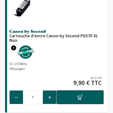
Canon by Second
Cartouche d'encre Canon by Second PG570 XL
Noir
1
SC-C570BXL
500 pages
(8,25 HT)
9,90 € TTC

