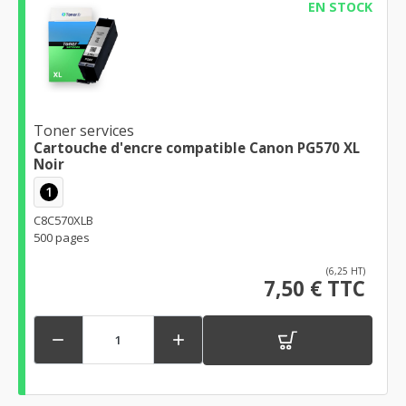
EN STOCK
Toner services
Cartouche d'encre compatible Canon PG570 XL
Noir
1
C8C570XLB
500 pages
(6,25 HT)
7,50 € TTC

