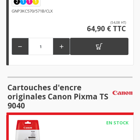
2
1
1
1
GNP3KC570/571B/CLX
(54,08 HT)
64,90 € TTC


Cartouches d'encre
originales Canon Pixma TS
9040
EN STOCK