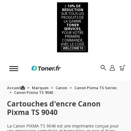
⚡
10% DE
RÉDUCTION
SUR TOUS LES
PRODUITS DE
LA GAMME
TONER
SERVICES,
POUR VOTRE
PREMIÈRE
COMMANDE,
AVEC LE CODE
WELCOME10
Accueil
Marques
Canon
Canon Pixma TS Series
Canon Pixma TS 9040
Cartouches d'encre Canon
Pixma TS 9040
La Canon PIXMA TS 9040 est une imprimante conçue pour
une impression centralisée et homogène en noir et blanc.