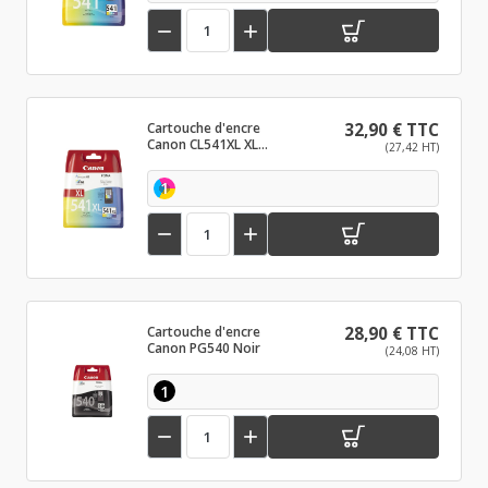


Cartouche d'encre
32,90 € TTC
Canon CL541XL XL
(27,42 HT)
Couleur
1


Cartouche d'encre
28,90 € TTC
Canon PG540 Noir
(24,08 HT)
1

