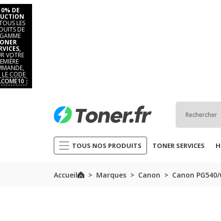
10% DE
UCTION
TOUS LES
DUITS DE
 GAMME
ONER
RVICES,
R VOTRE
EMIÈRE
MANDE,
 LE CODE
LCOME10
TOUS NOS PRODUITS
TONER SERVICES
H
Accueil
Marques
Canon
Canon PG540/