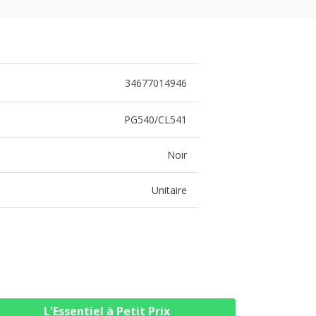
34677014946
PG540/CL541
Noir
Unitaire
L'Essentiel à Petit Prix