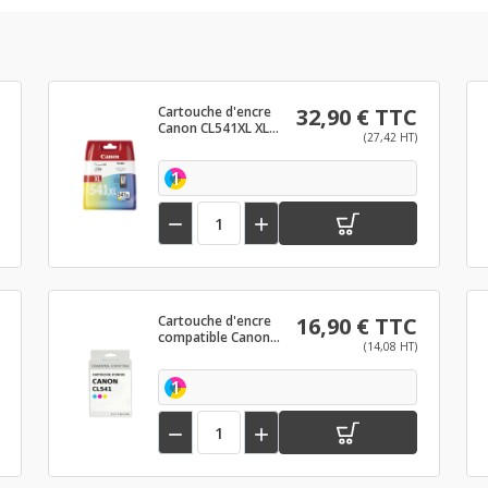
Cartouche d'encre
32,90 € TTC
Canon CL541XL XL
(27,42 HT)
Couleur
1


Cartouche d'encre
16,90 € TTC
compatible Canon
(14,08 HT)
CL541 Couleur
1

