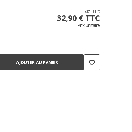
(27,42 HT)
32,90 € TTC
Prix unitaire
favorite_border
AJOUTER AU PANIER