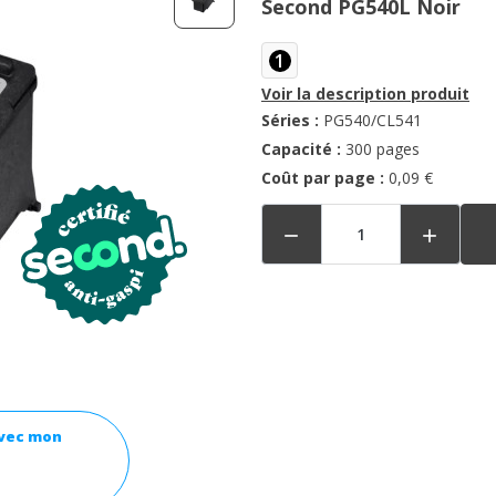
Second PG540L Noir
1
Voir la description produit
Séries :
PG540/CL541
Capacité :
300 pages
Coût par page :
0,09 €


avec mon