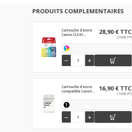
PRODUITS COMPLEMENTAIRES
Cartouche d'encre
28,90 € TTC
Canon CL541
(24,08 HT)
Couleur
1


Cartouche d'encre
16,90 € TTC
compatible Canon
(14,08 HT)
PG540 Noir
1

