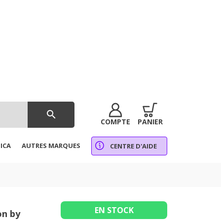
search
COMPTE
PANIER
ICA
AUTRES MARQUES
CENTRE D'AIDE
EN STOCK
on by