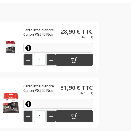
Cartouche d'encre
28,90 € TTC
Canon PG540 Noir
(24,08 HT)
1


Cartouche d'encre
31,90 € TTC
Canon PG540 Noir
(26,58 HT)
1

