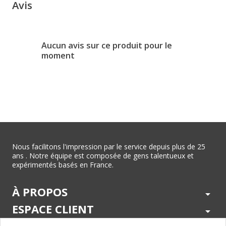
Avis
Aucun avis sur ce produit pour le
moment
Nous facilitons l'impression par le service depuis plus de 25
ans . Notre équipe est composée de gens talentueux et
expérimentés basés en France.
À PROPOS
arrow_drop_down
ESPACE CLIENT
arrow_drop_down