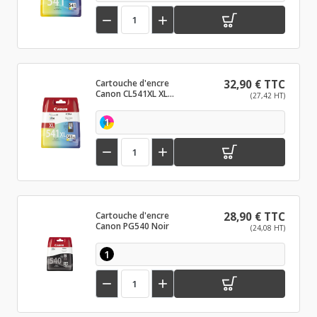


Cartouche d'encre
32,90 € TTC
Canon CL541XL XL
(27,42 HT)
Couleur
1


Cartouche d'encre
28,90 € TTC
Canon PG540 Noir
(24,08 HT)
1

