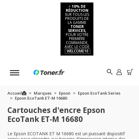
⚡
10% DE
RÉDUCTION
SUR TOUS LES
PRODUITS DE
LA GAMME
TONER
SERVICES,
POUR VOTRE
PREMIÈRE
COMMANDE,
AVEC LE CODE
WELCOME10
Accueil
Marques
Epson
Epson EcoTank Series
Epson EcoTank ET-M 16680
Cartouches d'encre Epson
EcoTank ET-M 16680
Le Epson ECOTANK ET M 16680 est un puissant dispositif
conçu pour répondre aux besoins d'impression intense des