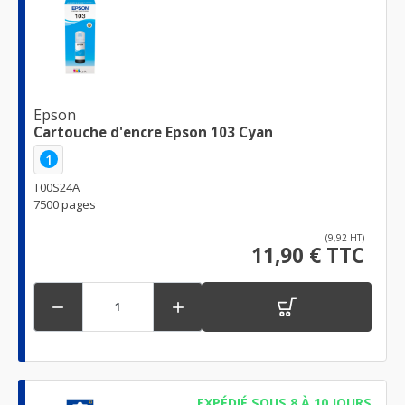
Epson
Cartouche d'encre Epson 103 Cyan
1
T00S24A
7500 pages
(9,92 HT)
11,90 € TTC


EXPÉDIÉ SOUS 8 À 10 JOURS