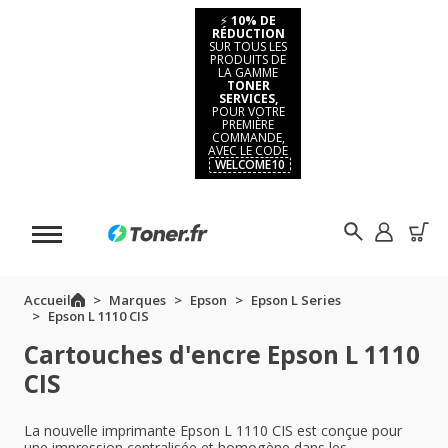
⚡
10% DE
RÉDUCTION
SUR TOUS LES
PRODUITS DE
LA GAMME
TONER
SERVICES,
POUR VOTRE
PREMIÈRE
COMMANDE,
AVEC LE CODE
WELCOME10
Accueil
Marques
Epson
Epson L Series
Epson L 1110 CIS
Cartouches d'encre Epson L 1110
CIS
La nouvelle imprimante Epson L 1110 CIS est conçue pour
une impression centralisée et homogène dans les