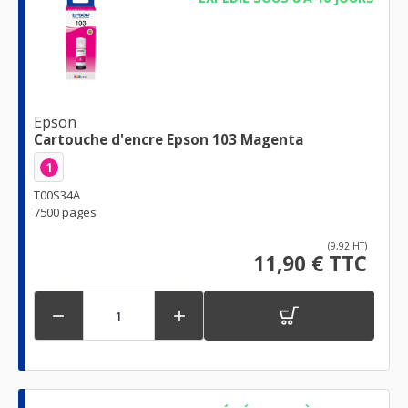
Epson
Cartouche d'encre Epson 103 Magenta
1
T00S34A
7500 pages
(9,92 HT)
11,90 € TTC

