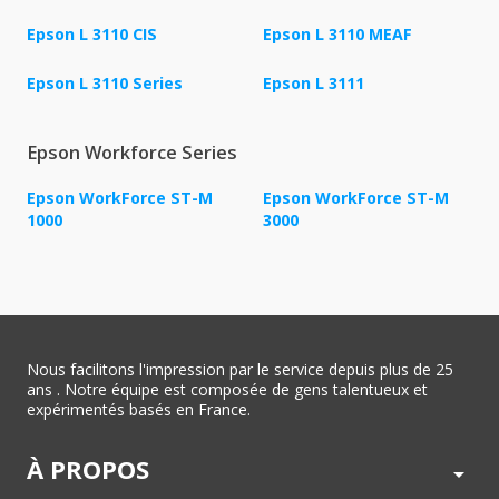
Epson L 3110 CIS
Epson L 3110 MEAF
Epson L 3110 Series
Epson L 3111
Epson Workforce Series
Epson WorkForce ST-M
Epson WorkForce ST-M
1000
3000
Nous facilitons l'impression par le service depuis plus de 25
ans . Notre équipe est composée de gens talentueux et
expérimentés basés en France.
À PROPOS
arrow_drop_down