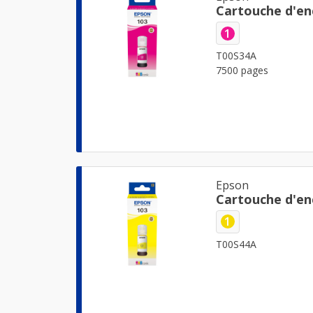
Cartouche d'en
1
T00S34A
7500 pages
Epson
Cartouche d'en
1
T00S44A