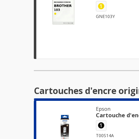
1
GNE103Y
Cartouches d'encre orig
Epson
Cartouche d'en
1
T00S14A