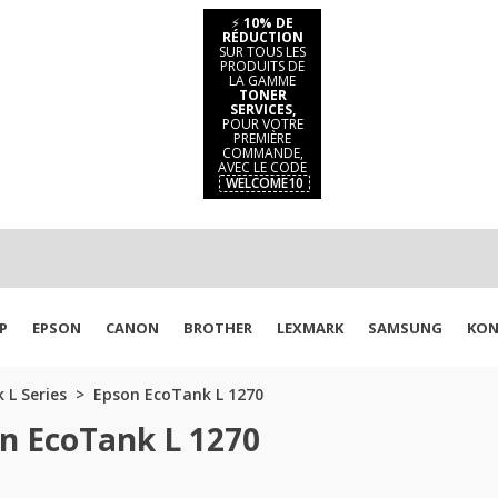
⚡
10% DE
RÉDUCTION
SUR TOUS LES
PRODUITS DE
LA GAMME
TONER
SERVICES,
POUR VOTRE
PREMIÈRE
COMMANDE,
AVEC LE CODE
WELCOME10
P
EPSON
CANON
BROTHER
LEXMARK
SAMSUNG
KON
 L Series
Epson EcoTank L 1270
n EcoTank L 1270