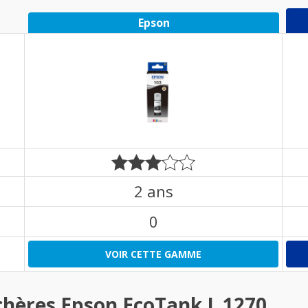
Epson
2 ans
0
VOIR CETTE GAMME
chères Epson EcoTank L 1270