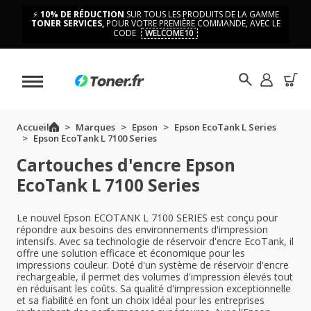
⚡
10% DE RÉDUCTION
SUR TOUS LES PRODUITS DE LA GAMME
TONER SERVICES,
POUR VOTRE PREMIÈRE COMMANDE, AVEC LE
CODE
WELCOME10
Accueil
Marques
Epson
Epson EcoTank L Series
Epson EcoTank L 7100 Series
Cartouches d'encre Epson
EcoTank L 7100 Series
Le nouvel Epson ECOTANK L 7100 SERIES est conçu pour
répondre aux besoins des environnements d'impression
intensifs. Avec sa technologie de réservoir d'encre EcoTank, il
offre une solution efficace et économique pour les
impressions couleur. Doté d'un système de réservoir d'encre
rechargeable, il permet des volumes d'impression élevés tout
en réduisant les coûts. Sa qualité d'impression exceptionnelle
et sa fiabilité en font un choix idéal pour les entreprises