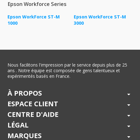
Epson Workforce Series
Epson WorkForce ST-M
Epson WorkForce ST-M
1000
3000
Nous facilitons l'impression par le service depuis plus de 25
ans . Notre équipe est composée de gens talentueux et
expérimentés basés en France.
À PROPOS
arrow_drop_down
ESPACE CLIENT
arrow_drop_down
CENTRE D'AIDE
arrow_drop_down
LÉGAL
arrow_drop_down
MARQUES
arrow_drop_down