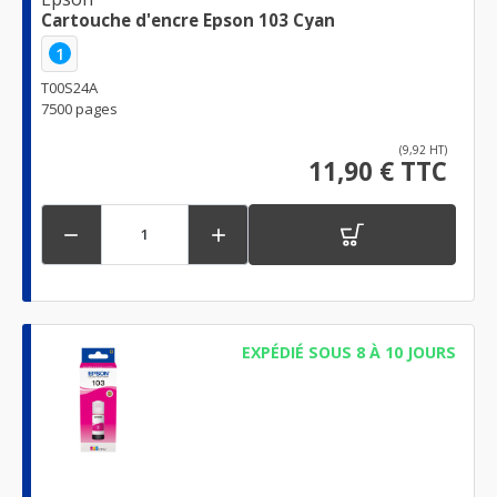
Cartouche d'encre Epson 103 Cyan
1
T00S24A
7500 pages
(9,92 HT)
11,90 € TTC


EXPÉDIÉ SOUS 8 À 10 JOURS