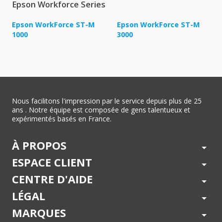
Epson Workforce Series
Epson WorkForce ST-M
Epson WorkForce ST-M
1000
3000
Nous facilitons l'impression par le service depuis plus de 25
ans . Notre équipe est composée de gens talentueux et
expérimentés basés en France.
À PROPOS
arrow_drop_down
ESPACE CLIENT
arrow_drop_down
CENTRE D'AIDE
arrow_drop_down
LÉGAL
arrow_drop_down
MARQUES
arrow_drop_down