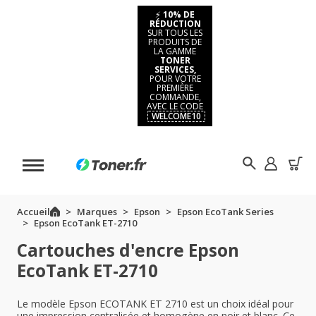
⚡
10% DE
RÉDUCTION
SUR TOUS LES
PRODUITS DE
LA GAMME
TONER
SERVICES,
POUR VOTRE
PREMIÈRE
COMMANDE,
AVEC LE CODE
WELCOME10
Accueil
Marques
Epson
Epson EcoTank Series
Epson EcoTank ET-2710
Cartouches d'encre Epson
EcoTank ET-2710
Le modèle Epson ECOTANK ET 2710 est un choix idéal pour
une impression centralisée et homogène en noir et blanc. Ce