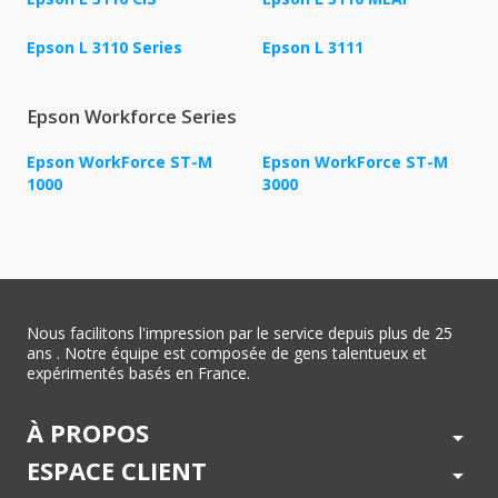
Epson L 3110 Series
Epson L 3111
Epson Workforce Series
Epson WorkForce ST-M
Epson WorkForce ST-M
1000
3000
Nous facilitons l'impression par le service depuis plus de 25
ans . Notre équipe est composée de gens talentueux et
expérimentés basés en France.
À PROPOS
arrow_drop_down
ESPACE CLIENT
arrow_drop_down