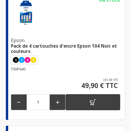
EN STOCK
Epson
Pack de 4 cartouches d'encre Epson 104 Noir et
couleurs
1
1
1
1
T00P640
(41,58 HT)
49,90 € TTC

