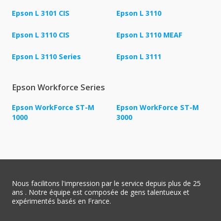
Epson L 3101 CIS
Epson L 3110
Epson L 3110 CIS
Epson L 3110 MEAF
Epson L 3110 Series
Epson L 3111
Epson Workforce Series
Epson WorkForce ST-M
Epson WorkForce ST-M
1000
3000
Nous facilitons l'impression par le service depuis plus de 25
ans . Notre équipe est composée de gens talentueux et
expérimentés basés en France.