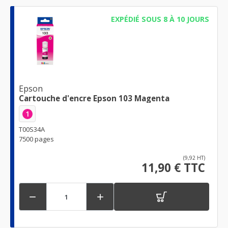
EXPÉDIÉ SOUS 8 À 10 JOURS
Epson
Cartouche d'encre Epson 103 Magenta
1
T00S34A
7500 pages
(9,92 HT)
11,90 € TTC

