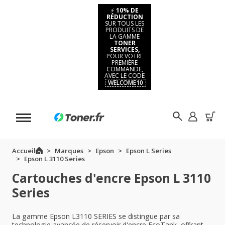
⚡
10% DE
RÉDUCTION
SUR TOUS LES
PRODUITS DE
LA GAMME
TONER
SERVICES,
POUR VOTRE
PREMIÈRE
COMMANDE,
AVEC LE CODE
WELCOME10
Accueil
Marques
Epson
Epson L Series
Epson L 3110 Series
Cartouches d'encre Epson L 3110
Series
La gamme Epson L3110 SERIES se distingue par sa
technologie avancée de réservoir d'encre EcoTank, offrant