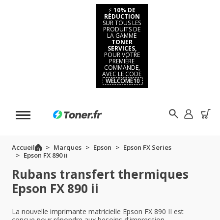
⚡
10% DE
RÉDUCTION
SUR TOUS LES
PRODUITS DE
LA GAMME
TONER
SERVICES,
POUR VOTRE
PREMIÈRE
COMMANDE,
AVEC LE CODE
WELCOME10
Accueil
Marques
Epson
Epson FX Series
Epson FX 890 ii
Rubans transfert thermiques
Epson FX 890 ii
La nouvelle imprimante matricielle Epson FX 890 II est
conçue pour répondre aux besoins d'impression