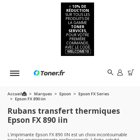
⚡
10% DE
RÉDUCTION
SUR TOUS LES
PRODUITS DE
LA GAMME
TONER
SERVICES,
POUR VOTRE
PREMIÈRE
COMMANDE,
AVEC LE CODE
WELCOME10
Accueil
Marques
Epson
Epson FX Series
Epson FX 890 iin
Rubans transfert thermiques
Epson FX 890 iin
L'imprimante Epson FX 890 IIN est un choix incontournable
pour les environnements professionnels à forte activité