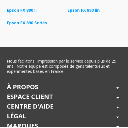
Epson FX 890 ii
Epson FX 890 iin
Epson FX 890 Series
Nous facilitons l'impression par le service depuis plus de 25
ans . Notre équipe est composée de gens talentueux et
expérimentés basés en France.
À PROPOS
arrow_drop_down
ESPACE CLIENT
arrow_drop_down
CENTRE D'AIDE
arrow_drop_down
LÉGAL
arrow_drop_down
MARQUES
arrow_drop_down