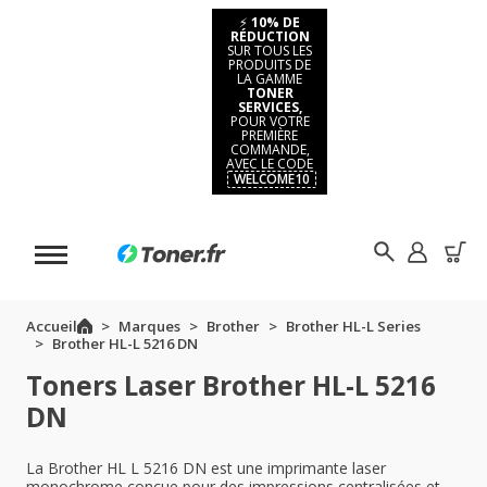
⚡
10% DE
RÉDUCTION
SUR TOUS LES
PRODUITS DE
LA GAMME
TONER
SERVICES,
POUR VOTRE
PREMIÈRE
COMMANDE,
AVEC LE CODE
WELCOME10
Accueil
Marques
Brother
Brother HL-L Series
Brother HL-L 5216 DN
Toners Laser Brother HL-L 5216
DN
La Brother HL L 5216 DN est une imprimante laser
monochrome conçue pour des impressions centralisées et