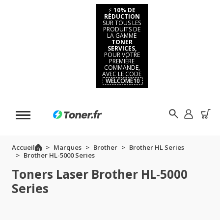
⚡
10% DE
RÉDUCTION
SUR TOUS LES
PRODUITS DE
LA GAMME
TONER
SERVICES,
POUR VOTRE
PREMIÈRE
COMMANDE,
AVEC LE CODE
WELCOME10
Accueil
Marques
Brother
Brother HL Series
Brother HL-5000 Series
Toners Laser Brother HL-5000
Series