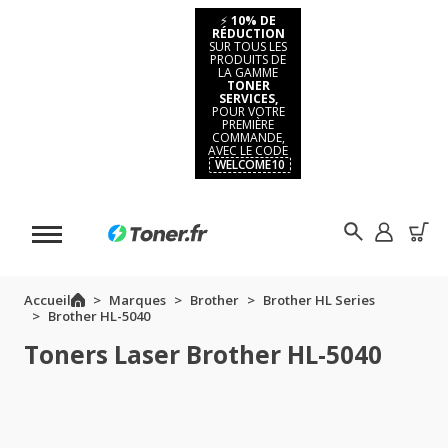
⚡
10% DE
RÉDUCTION
SUR TOUS LES
PRODUITS DE
LA GAMME
TONER
SERVICES,
POUR VOTRE
PREMIÈRE
COMMANDE,
AVEC LE CODE
WELCOME10
Accueil
Marques
Brother
Brother HL Series
Brother HL-5040
Toners Laser Brother HL-5040