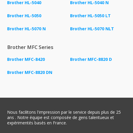
Brother HL-5040
Brother HL-5040 N
Brother HL-5050
Brother HL-5050 LT
Brother HL-5070 N
Brother HL-5070 NLT
Brother MFC Series
Brother MFC-8420
Brother MFC-8820 D
Brother MFC-8820 DN
Nous facilitons l'impression par le service depuis plus de 25
ans . Notre équipe est composée de gens talentueux et
expérimentés basés en France.