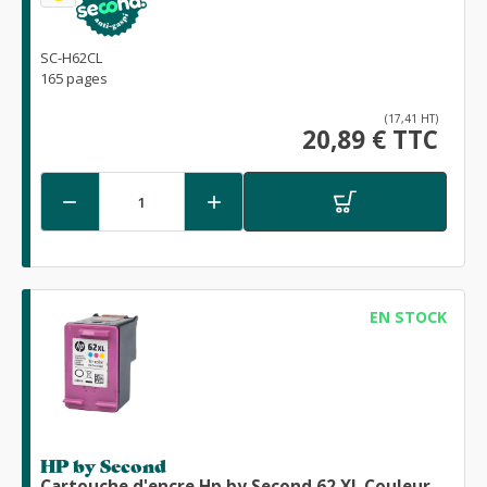
SC-H62CL
165 pages
(17,41 HT)
20,89 € TTC


EN STOCK
HP by Second
Cartouche d'encre Hp by Second 62 XL Couleur