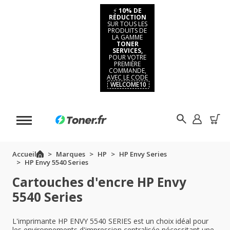
⚡
10% DE
RÉDUCTION
SUR TOUS LES
PRODUITS DE
LA GAMME
TONER
SERVICES,
POUR VOTRE
PREMIÈRE
COMMANDE,
AVEC LE CODE
WELCOME10
Accueil
Marques
HP
HP Envy Series
HP Envy 5540 Series
Cartouches d'encre HP Envy
5540 Series
L'imprimante HP ENVY 5540 SERIES est un choix idéal pour
les environnements d'impression centralisée nécessitant une