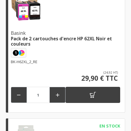
Basink
Pack de 2 cartouches d'encre HP 62XL Noir et
couleurs
1
1
BK-H62XL_2_RE
(24,92 HT)
29,90 € TTC


EN STOCK