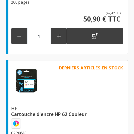
200 pages
(42,42 HT)
50,90 € TTC


DERNIERS ARTICLES EN STOCK
HP
Cartouche d'encre HP 62 Couleur
1
C2P06AE