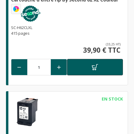
1
SC-H62CLXL
415 pages
(33,25 HT)
39,90 € TTC


EN STOCK