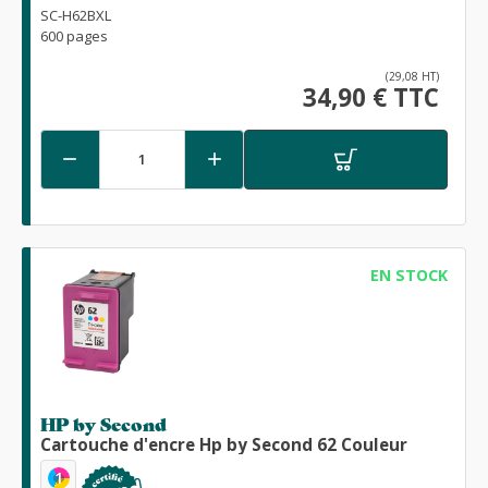
SC-H62BXL
600 pages
(29,08 HT)
34,90 € TTC


EN STOCK
HP by Second
Cartouche d'encre Hp by Second 62 Couleur
1