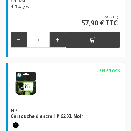
C2P07AE
415 pages
(48,25 HT)
57,90 € TTC


EN STOCK
HP
Cartouche d'encre HP 62 XL Noir
1