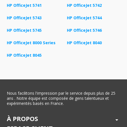
HP OfficeJet 5741
HP OfficeJet 5742
HP OfficeJet 5743
HP OfficeJet 5744
HP OfficeJet 5745
HP OfficeJet 5746
HP OfficeJet 8000 Series
HP OfficeJet 8040
HP OfficeJet 8045
Nous facilitons l'impression par le service depuis plus de 25
ans . Notre équipe est composée de gens talentueux et
expérimentés basés en France.
À PROPOS
arrow_drop_down