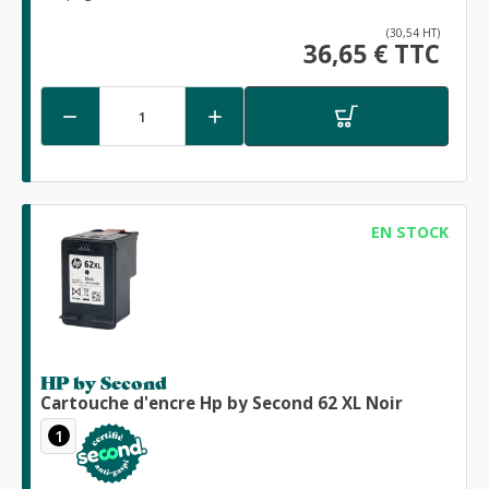
(30,54 HT)
36,65 € TTC


EN STOCK
HP by Second
Cartouche d'encre Hp by Second 62 XL Noir
1