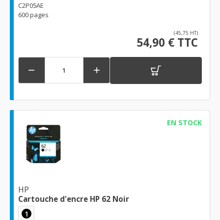
C2P05AE
600 pages
(45,75 HT)
54,90 € TTC


EN STOCK
HP
Cartouche d'encre HP 62 Noir
1