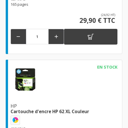
165 pages
(24,92 HT)
29,90 € TTC


EN STOCK
HP
Cartouche d'encre HP 62 XL Couleur
1