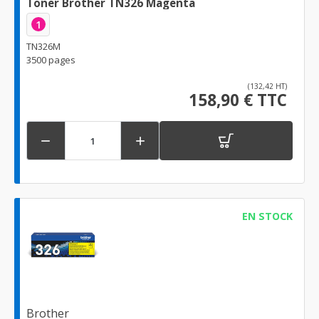
Toner Brother TN326 Magenta
1
TN326M
3500 pages
(132,42 HT)
158,90 € TTC


EN STOCK
Brother