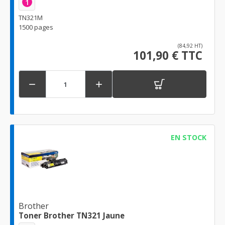
1
TN321M
1500 pages
(84,92 HT)
101,90 € TTC


EN STOCK
Brother
Toner Brother TN321 Jaune