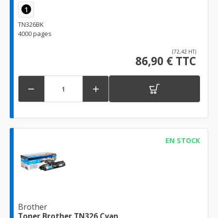
1
TN326BK
4000 pages
(72,42 HT)
86,90 € TTC


EN STOCK
Brother
Toner Brother TN326 Cyan