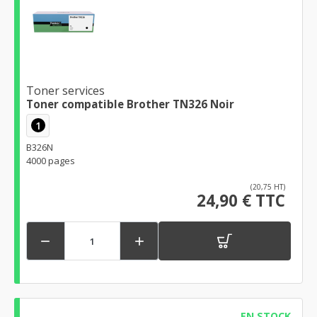
Toner services
Toner compatible Brother TN326 Noir
1
B326N
4000 pages
(20,75 HT)
24,90 € TTC


EN STOCK