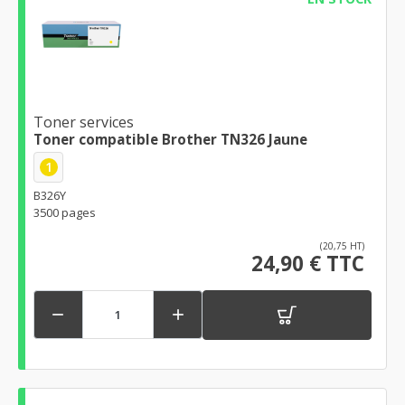
Toner services
Toner compatible Brother TN326 Jaune
1
B326Y
3500 pages
(20,75 HT)
24,90 € TTC

