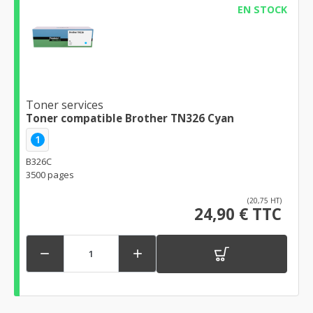
EN STOCK
Toner services
Toner compatible Brother TN326 Cyan
1
B326C
3500 pages
(20,75 HT)
24,90 € TTC

