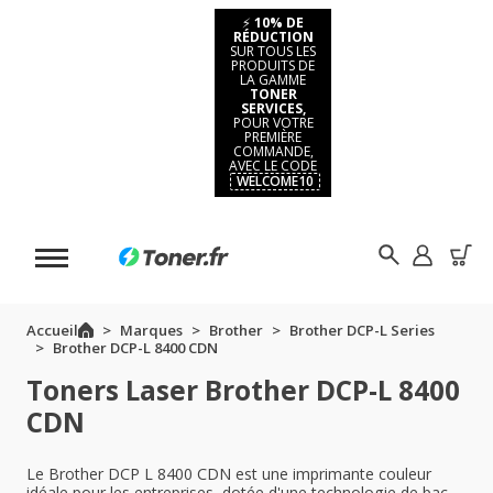
⚡
10% DE
RÉDUCTION
SUR TOUS LES
PRODUITS DE
LA GAMME
TONER
SERVICES,
POUR VOTRE
PREMIÈRE
COMMANDE,
AVEC LE CODE
WELCOME10
Accueil
Marques
Brother
Brother DCP-L Series
Brother DCP-L 8400 CDN
Toners Laser Brother DCP-L 8400
CDN
Le Brother DCP L 8400 CDN est une imprimante couleur
idéale pour les entreprises, dotée d'une technologie de bac