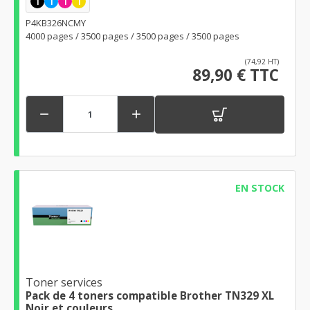
1
1
1
1
P4KB326NCMY
4000 pages / 3500 pages / 3500 pages / 3500 pages
(74,92 HT)
89,90 € TTC


EN STOCK
Toner services
Pack de 4 toners compatible Brother TN329 XL
Noir et couleurs