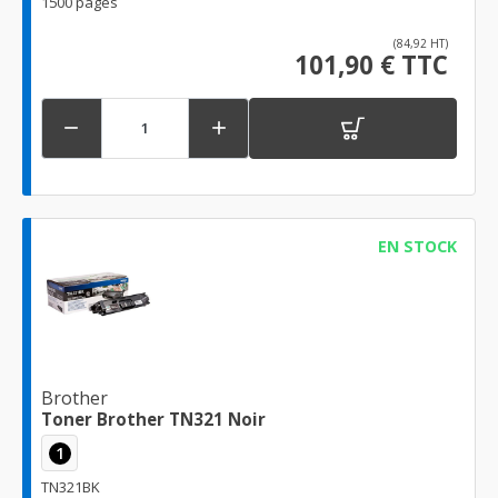
1500 pages
(84,92 HT)
101,90 € TTC


EN STOCK
Brother
Toner Brother TN321 Noir
1
TN321BK