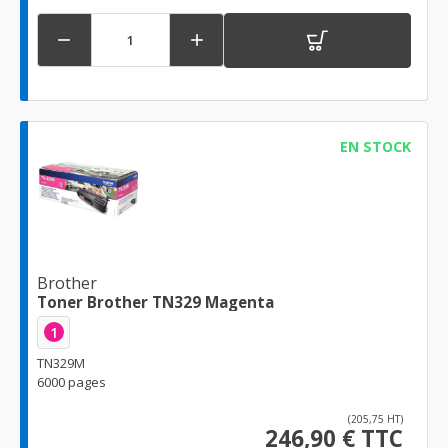


EN STOCK
Brother
Toner Brother TN329 Magenta
1
TN329M
6000 pages
(205,75 HT)
246,90 € TTC