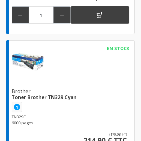


EN STOCK
Brother
Toner Brother TN329 Cyan
1
TN329C
6000 pages
(179,08 HT)
214,90 € TTC