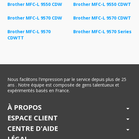
Brother MFC-L 9550 CDW
Brother MFC-L 9550 CDWT
Brother MFC-L 9570 CDW
Brother MFC-L 9570 CDWT
Brother MFC-L 9570
Brother MFC-L 9570 Series
CDWTT
Nous facilitons l'impression par le service depuis plus de 25
ans . Notre équipe est composée de gens talentueux et
expérimentés basés en France.
À PROPOS
arrow_drop_down
ESPACE CLIENT
arrow_drop_down
CENTRE D'AIDE
arrow_drop_down
LÉGAL