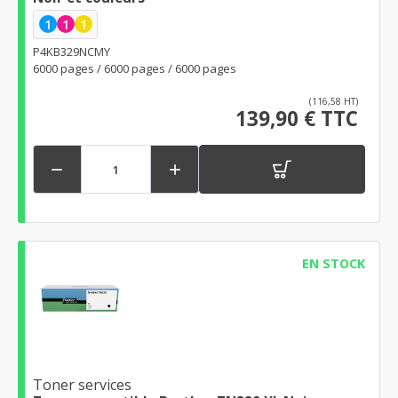
1
1
1
P4KB329NCMY
6000 pages / 6000 pages / 6000 pages
(116,58 HT)
139,90 € TTC


EN STOCK
Toner services