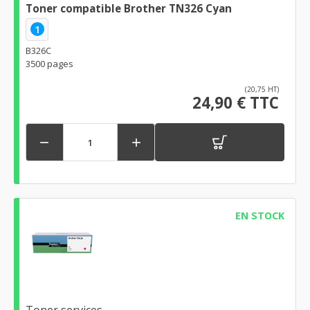
Toner compatible Brother TN326 Cyan
1
B326C
3500 pages
(20,75 HT)
24,90 € TTC


EN STOCK