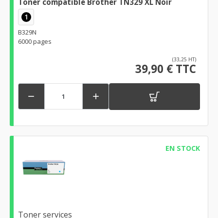
Toner compatible Brother TN329 XL Noir
1
B329N
6000 pages
(33,25 HT)
39,90 € TTC


EN STOCK
Toner services