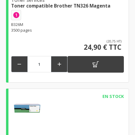
Toner services
Toner compatible Brother TN326 Magenta
1
B326M
3500 pages
(20,75 HT)
24,90 € TTC


EN STOCK