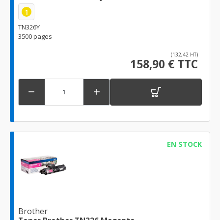
1
TN326Y
3500 pages
(132,42 HT)
158,90 € TTC


EN STOCK
Brother