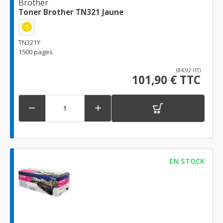
Brother
Toner Brother TN321 Jaune
1
TN321Y
1500 pages
(84,92 HT)
101,90 € TTC


EN STOCK