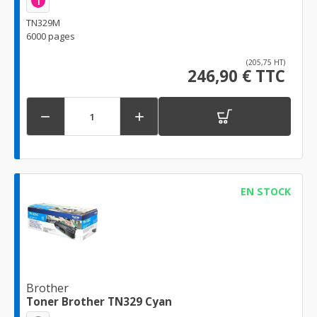
1
TN329M
6000 pages
(205,75 HT)
246,90 € TTC


EN STOCK
Brother
Toner Brother TN329 Cyan