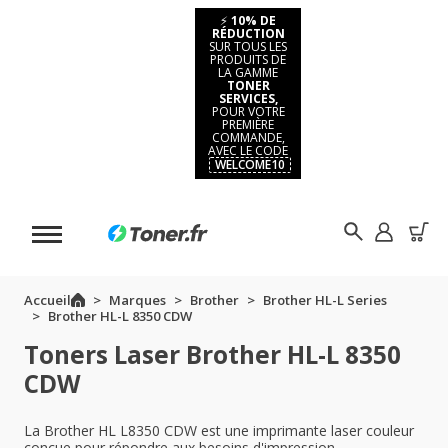
⚡
10% DE
RÉDUCTION
SUR TOUS LES
PRODUITS DE
LA GAMME
TONER
SERVICES,
POUR VOTRE
PREMIÈRE
COMMANDE,
AVEC LE CODE
WELCOME10
Accueil
Marques
Brother
Brother HL-L Series
Brother HL-L 8350 CDW
Toners Laser Brother HL-L 8350
CDW
La Brother HL L8350 CDW est une imprimante laser couleur
conçue pour répondre aux besoins d'impression