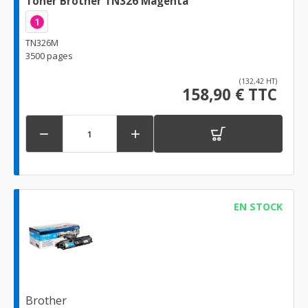
Toner Brother TN326 Magenta
1
TN326M
3500 pages
(132,42 HT)
158,90 € TTC


EN STOCK
Brother