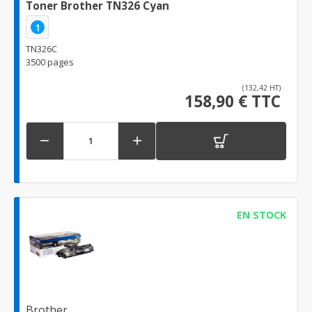
Toner Brother TN326 Cyan
1
TN326C
3500 pages
(132,42 HT)
158,90 € TTC


EN STOCK
Brother