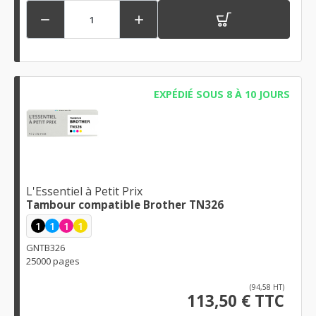


EXPÉDIÉ SOUS 8 À 10 JOURS
L'Essentiel à Petit Prix
Tambour compatible Brother TN326
1
1
1
1
GNTB326
25000 pages
(94,58 HT)
113,50 € TTC