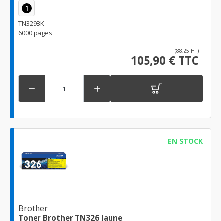
1
TN329BK
6000 pages
(88,25 HT)
105,90 € TTC


EN STOCK
Brother
Toner Brother TN326 Jaune