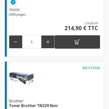
1
TN329C
6000 pages
(179,08 HT)
214,90 € TTC


EN STOCK
Brother
Toner Brother TN329 Noir