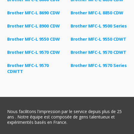
Brother MFC-L 8690 CDW
Brother MFC-L 8850 CDW
Brother MFC-L 8900 CDW
Brother MFC-L 9500 Series
Brother MFC-L 9550 CDW
Brother MFC-L 9550 CDWT
Brother MFC-L 9570 CDW
Brother MFC-L 9570 CDWT
Brother MFC-L 9570
Brother MFC-L 9570 Series
CDWTT
Nous facilitons l'impression par le service depuis plus de 25
ans . Notre équipe est composée de gens talentueux et
expérimentés basés en France.