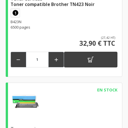
Toner compatible Brother TN423 Noir
1
B423N
6500 pages
(27,42 HT)
32,90 € TTC


EN STOCK