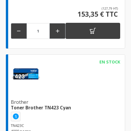
(127,79 HT)
153,35 € TTC


EN STOCK
Brother
Toner Brother TN423 Cyan
1
TN423C
4000 pages