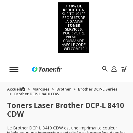
⚡
10% DE
RÉDUCTION
SUR TOUS LES
PRODUITS DE
LA GAMME
TONER
SERVICES,
POUR VOTRE
PREMIÈRE
COMMANDE,
AVEC LE CODE
WELCOME10
Accueil
Marques
Brother
Brother DCP-L Series
Brother DCP-L 8410 CDW
Toners Laser Brother DCP-L 8410
CDW
Le Brother DCP L 8410 CDW est une imprimante couleur
idéale pour une impression centralisée et homogène dans les