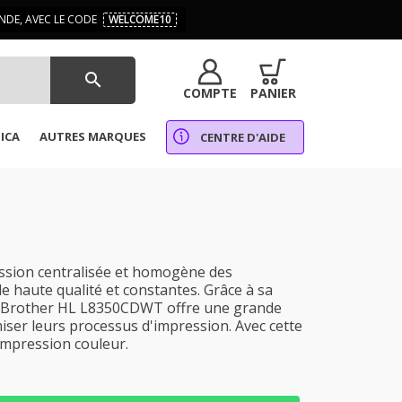
DE, AVEC LE CODE
WELCOME10
search
COMPTE
PANIER
ICA
AUTRES MARQUES
CENTRE D'AIDE
ssion centralisée et homogène des
e haute qualité et constantes. Grâce à sa
 La Brother HL L8350CDWT offre une grande
imiser leurs processus d'impression. Avec cette
impression couleur.