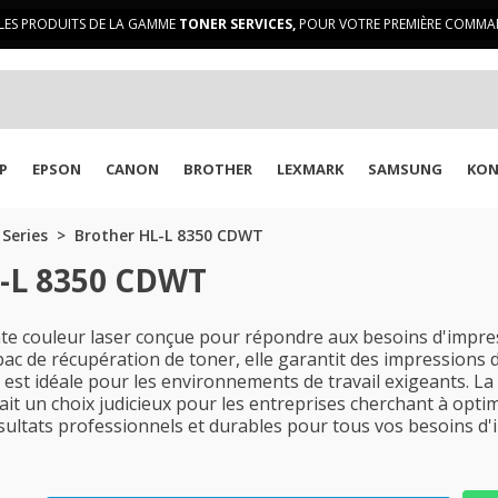
LES PRODUITS DE LA GAMME
TONER SERVICES,
POUR VOTRE PREMIÈRE COMMAN
P
EPSON
CANON
BROTHER
LEXMARK
SAMSUNG
KON
 Series
Brother HL-L 8350 CDWT
L-L 8350 CDWT
 couleur laser conçue pour répondre aux besoins d'impre
ac de récupération de toner, elle garantit des impressions d
e est idéale pour les environnements de travail exigeants.
n fait un choix judicieux pour les entreprises cherchant à opt
ultats professionnels et durables pour tous vos besoins d'