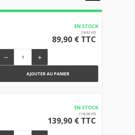
EN STOCK
(74,92 HT)
89,90 € TTC


AJOUTER AU PANIER
EN STOCK
(116,58 HT)
139,90 € TTC