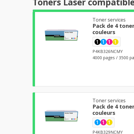
Toners Laser compatibl
Toner services
Pack de 4 tone
couleurs
1
1
1
1
P4KB326NCMY
4000 pages / 3500 pa
Toner services
Pack de 4 tone
couleurs
1
1
1
P4KB329NCMY