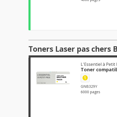
Toners Laser pas chers 
L'Essentiel à Petit 
Toner compatib
1
GNB329Y
6000 pages