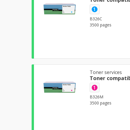
1
B326C
3500 pages
Toner services
Toner compati
1
B326M
3500 pages