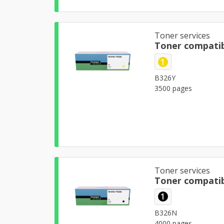
Toner services
Toner compatib
1
B326Y
3500 pages
Toner services
Toner compatib
1
B326N
4000 pages