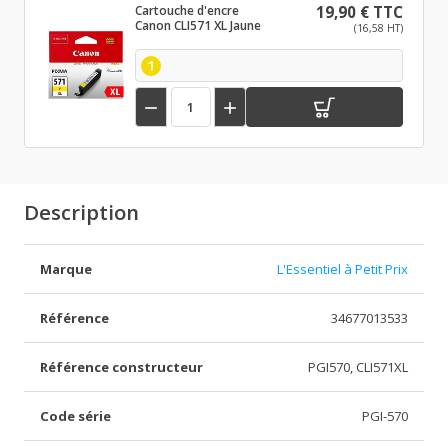
Cartouche d'encre
19,90 € TTC
Canon CLI571 XL Jaune
(16,58 HT)
1


Description
Marque
L'Essentiel à Petit Prix
Référence
34677013533
Référence constructeur
PGI570, CLI571XL
Code série
PGI-570