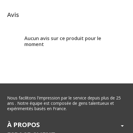
Avis
Aucun avis sur ce produit pour le
moment
Nous facilitons l'impression par le service depuis plus de 25
ans . Notre équipe est composée de gens talentueux et
expérimentés basés en France.
À PROPOS
arrow_drop_down