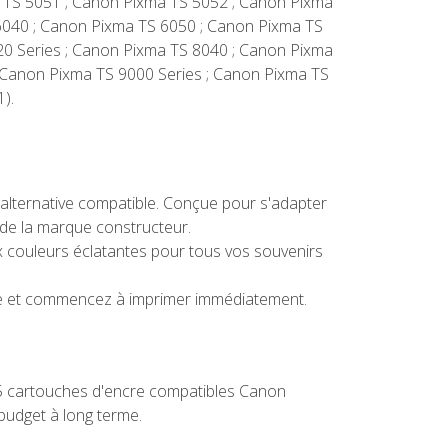
a TS 5051 ; Canon Pixma TS 5052 ; Canon Pixma
6040 ; Canon Pixma TS 6050 ; Canon Pixma TS
20 Series ; Canon Pixma TS 8040 ; Canon Pixma
 Canon Pixma TS 9000 Series ; Canon Pixma TS
).
alternative compatible. Conçue pour s'adapter
 de la marque constructeur.
couleurs éclatantes pour tous vos souvenirs
che et commencez à imprimer immédiatement.
15 cartouches d'encre compatibles Canon
budget à long terme.