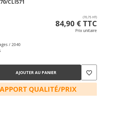
70/CLI571
(70,75 HT)
84,90 € TTC
Prix unitaire
ages / 2040
s
favorite_border
AJOUTER AU PANIER
RAPPORT QUALITÉ/PRIX