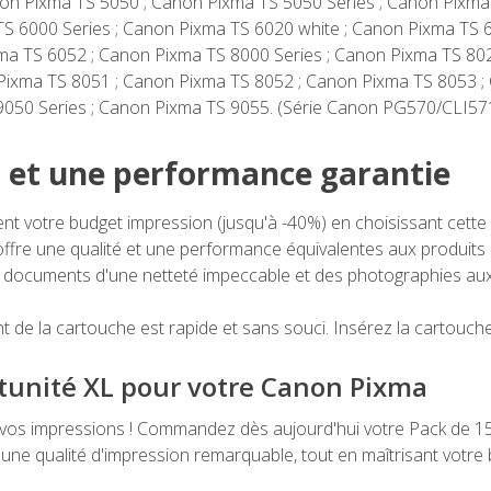
non Pixma TS 5050 ; Canon Pixma TS 5050 Series ; Canon Pixm
TS 6000 Series ; Canon Pixma TS 6020 white ; Canon Pixma TS 
ma TS 6052 ; Canon Pixma TS 8000 Series ; Canon Pixma TS 80
 Pixma TS 8051 ; Canon Pixma TS 8052 ; Canon Pixma TS 8053 ;
9050 Series ; Canon Pixma TS 9055. (Série Canon PG570/CLI571
 et une performance garantie
t votre budget impression (jusqu'à -40%) en choisissant cette 
offre une qualité et une performance équivalentes aux produits
documents d'une netteté impeccable et des photographies aux 
 de la cartouche est rapide et sans souci. Insérez la cartou
tunité XL pour votre Canon Pixma
e vos impressions ! Commandez dès aujourd'hui votre Pack de 
une qualité d'impression remarquable, tout en maîtrisant votre 