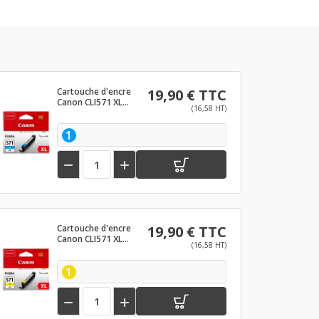
Cartouche d'encre
19,90 € TTC
Canon CLI571 XL
(16,58 HT)
Cyan
1


Cartouche d'encre
19,90 € TTC
Canon CLI571 XL
(16,58 HT)
Jaune
1

