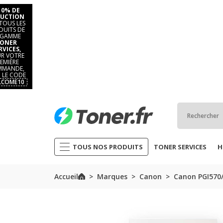
10% DE
UCTION
TOUS LES
DUITS DE
 GAMME
ONER
RVICES,
R VOTRE
EMIÈRE
MANDE,
 LE CODE
LCOME10
TOUS NOS PRODUITS
TONER SERVICES
H
Accueil
Marques
Canon
Canon PGI570/