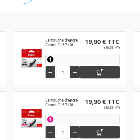
Cartouche d'encre
19,90 € TTC
Canon CLI571 XL
(16,58 HT)
Noir
1


Cartouche d'encre
19,90 € TTC
Canon CLI571 XL
(16,58 HT)
Magenta
1

