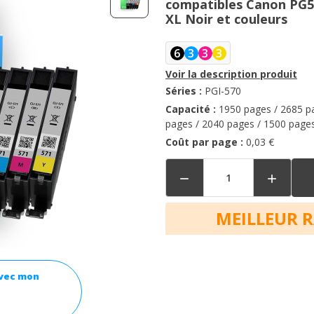
compatibles Canon PG5
XL Noir et couleurs
6
3
3
3
Voir la description produit
Séries :
PGI-570
Capacité :
1950 pages / 2685 p
pages / 2040 pages / 1500 page
Coût par page :
0,03 €


MEILLEUR 
avec mon