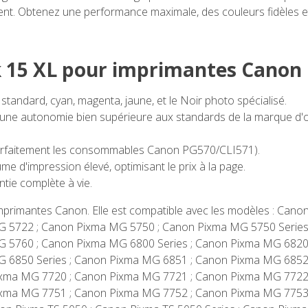
ment. Obtenez une performance maximale, des couleurs fidèles et
ck 15 XL pour imprimantes Canon
standard, cyan, magenta, jaune, et le Noir photo spécialisé.
ne autonomie bien supérieure aux standards de la marque d'or
arfaitement les consommables Canon PG570/CLI571).
 d'impression élevé, optimisant le prix à la page.
tie complète à vie.
 imprimantes Canon. Elle est compatible avec les modèles : Ca
G 5722 ; Canon Pixma MG 5750 ; Canon Pixma MG 5750 Serie
G 5760 ; Canon Pixma MG 6800 Series ; Canon Pixma MG 682
G 6850 Series ; Canon Pixma MG 6851 ; Canon Pixma MG 685
Pixma MG 7720 ; Canon Pixma MG 7721 ; Canon Pixma MG 772
Pixma MG 7751 ; Canon Pixma MG 7752 ; Canon Pixma MG 7753