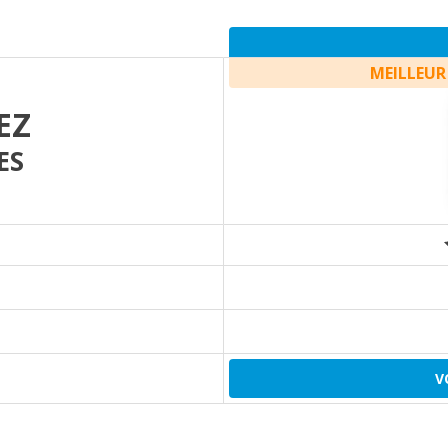
MEILLEUR
EZ
ES
V