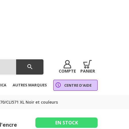
search
COMPTE
PANIER
ICA
AUTRES MARQUES
CENTRE D'AIDE
0/CLI571 XL Noir et couleurs
EN STOCK
d'encre