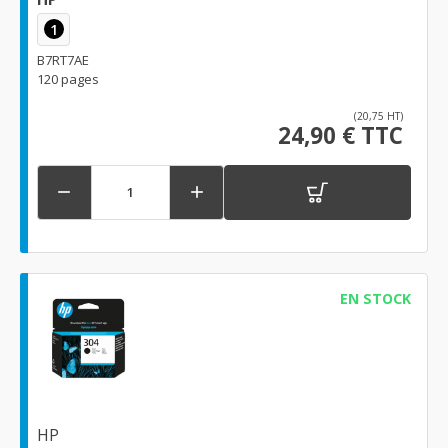
1
B7RT7AE
120 pages
(20,75 HT)
24,90 € TTC


EN STOCK
HP