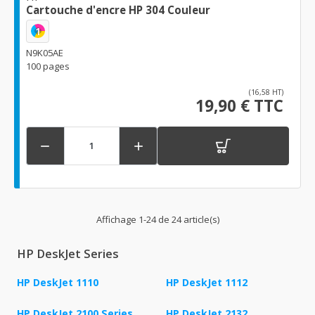
Cartouche d'encre HP 304 Couleur
1
N9K05AE
100 pages
(16,58 HT)
19,90 € TTC


Affichage 1-24 de 24 article(s)
HP DeskJet Series
HP DeskJet 1110
HP DeskJet 1112
HP DeskJet 2100 Series
HP DeskJet 2132