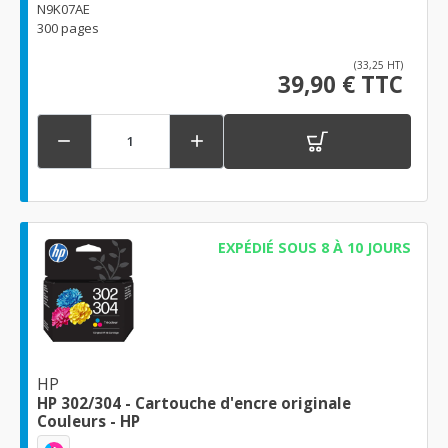
N9K07AE
300 pages
(33,25 HT)
39,90 € TTC


EXPÉDIÉ SOUS 8 À 10 JOURS
HP
HP 302/304 - Cartouche d'encre originale
Couleurs - HP