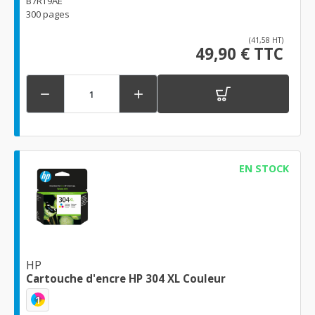
B7RT9AE
300 pages
(41,58 HT)
49,90 € TTC


EN STOCK
HP
Cartouche d'encre HP 304 XL Couleur
1