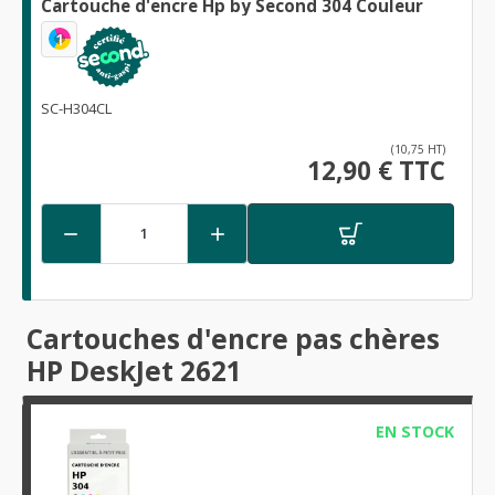
Cartouche d'encre Hp by Second 304 Couleur
1
SC-H304CL
(10,75 HT)
12,90 € TTC


Cartouches d'encre pas chères
HP DeskJet 2621
EN STOCK