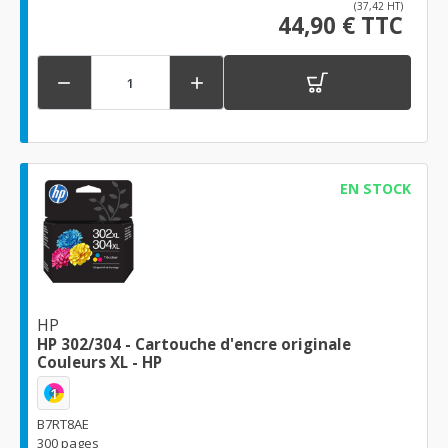
(37,42 HT)
44,90 € TTC


EN STOCK
HP
HP 302/304 - Cartouche d'encre originale
Couleurs XL - HP
1
B7RT8AE
300 pages