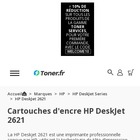
⚡
10% DE
RÉDUCTION
SUR TOUS LES
PRODUITS DE
LA GAMME
TONER
SERVICES,
POUR VOTRE
PREMIÈRE
COMMANDE,
AVEC LE CODE
WELCOME10
Accueil
Marques
HP
HP DeskJet Series
HP DeskJet 2621
Cartouches d'encre HP DeskJet
2621
La HP Deskjet 2621 est une imprimante professionnelle
conçue par HP, utilisant la technologie de tête d’impression