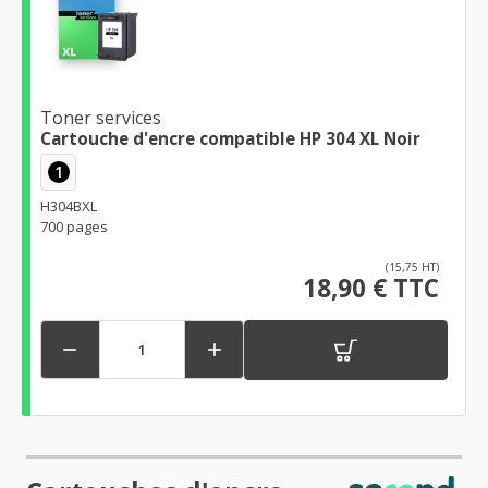
Toner services
Cartouche d'encre compatible HP 304 XL Noir
1
H304BXL
700 pages
(15,75 HT)
18,90 € TTC

