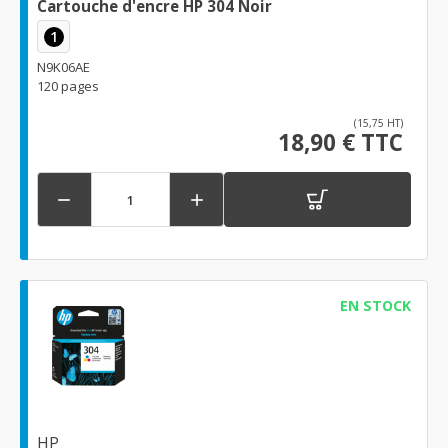
Cartouche d'encre HP 304 Noir
1
N9K06AE
120 pages
(15,75 HT)
18,90 € TTC


EN STOCK
HP