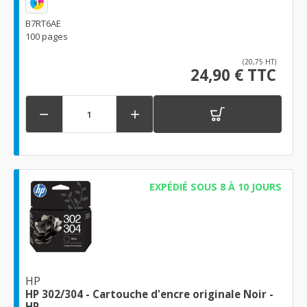
1
B7RT6AE
100 pages
(20,75 HT)
24,90 € TTC


EXPÉDIÉ SOUS 8 À 10 JOURS
HP
HP 302/304 - Cartouche d'encre originale Noir -
HP