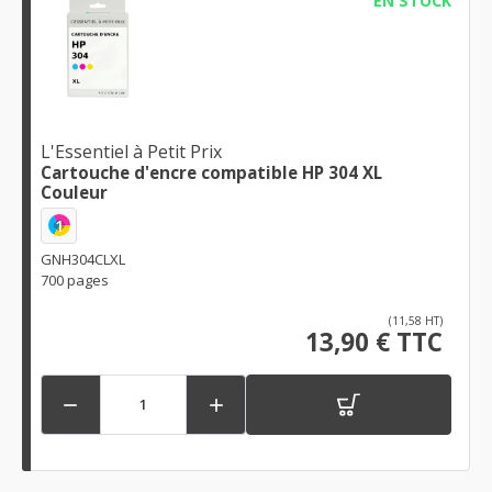
EN STOCK
L'Essentiel à Petit Prix
Cartouche d'encre compatible HP 304 XL
Couleur
1
GNH304CLXL
700 pages
(11,58 HT)
13,90 € TTC

