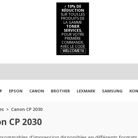
⚡
10% DE
RÉDUCTION
SUR TOUS LES
PRODUITS DE
LA GAMME
TONER
SERVICES,
POUR VOTRE
PREMIÈRE
COMMANDE,
AVEC LE CODE
WELCOME10
P
EPSON
CANON
BROTHER
LEXMARK
SAMSUNG
KON
es
Canon CP 2030
on CP 2030
ommables d'impression disponibles en différents formats,