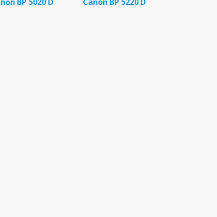
non BP 5020 D
Canon BP 5220 D