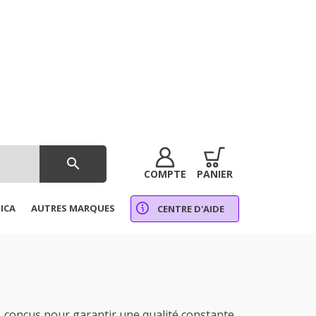
search
COMPTE
PANIER
ICA
AUTRES MARQUES
CENTRE D'AIDE
 conçus pour garantir une qualité constante