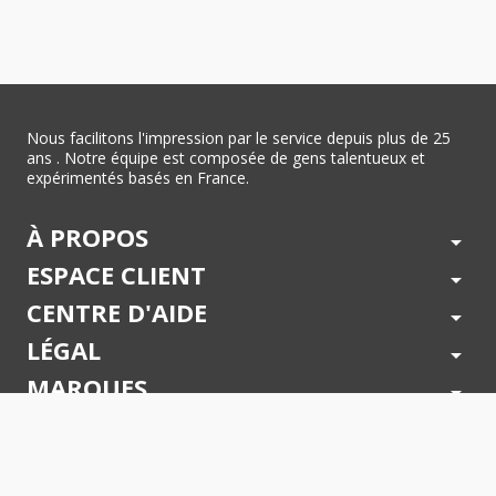
Nous facilitons l'impression par le service depuis plus de 25
ans . Notre équipe est composée de gens talentueux et
expérimentés basés en France.
À PROPOS
arrow_drop_down
ESPACE CLIENT
arrow_drop_down
CENTRE D'AIDE
arrow_drop_down
LÉGAL
arrow_drop_down
MARQUES
arrow_drop_down
PAIEMENTS SÉCURISÉS
arrow_drop_down
SUIVEZ NOUS !
arrow_drop_down