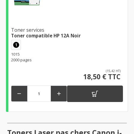
Toner services
Toner compatible HP 12A Noir
1
1015
2000 pages
(15,42 HT)
18,50 € TTC


Toners Laser pas chers Canon i-