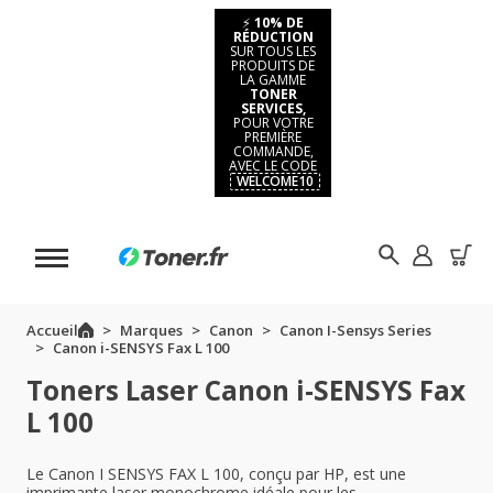
⚡
10% DE
RÉDUCTION
SUR TOUS LES
PRODUITS DE
LA GAMME
TONER
SERVICES,
POUR VOTRE
PREMIÈRE
COMMANDE,
AVEC LE CODE
WELCOME10
Accueil
Marques
Canon
Canon I-Sensys Series
Canon i-SENSYS Fax L 100
Toners Laser Canon i-SENSYS Fax
L 100
Le Canon I SENSYS FAX L 100, conçu par HP, est une
imprimante laser monochrome idéale pour les