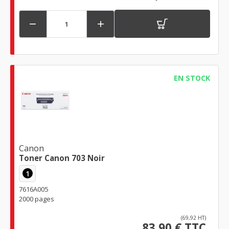


EN STOCK
Canon
Toner Canon 703 Noir
1
7616A005
2000 pages
(69,92 HT)
83,90 € TTC