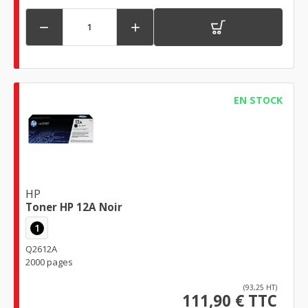


EN STOCK
HP
Toner HP 12A Noir
1
Q2612A
2000 pages
(93,25 HT)
111,90 € TTC