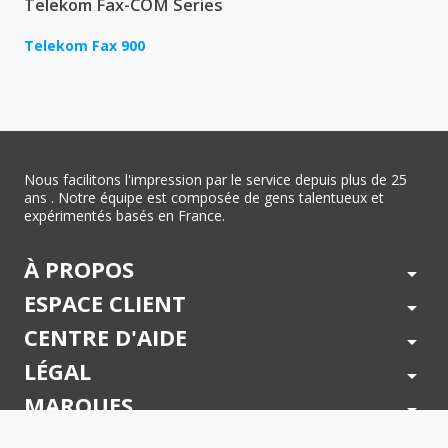
Telekom Fax-COM Series
Telekom Fax 900
Nous facilitons l'impression par le service depuis plus de 25
ans . Notre équipe est composée de gens talentueux et
expérimentés basés en France.
À PROPOS
arrow_drop_down
ESPACE CLIENT
arrow_drop_down
CENTRE D'AIDE
arrow_drop_down
LÉGAL
arrow_drop_down
MARQUES
arrow_drop_down
PAIEMENTS SÉCURISÉS
arrow_drop_down