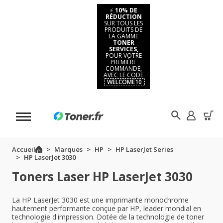
⚡
10% DE
RÉDUCTION
SUR TOUS LES
PRODUITS DE
LA GAMME
TONER
SERVICES,
POUR VOTRE
PREMIÈRE
COMMANDE,
AVEC LE CODE
WELCOME10
Accueil
Marques
HP
HP LaserJet Series
HP LaserJet 3030
Toners Laser HP LaserJet 3030
La HP LaserJet 3030 est une imprimante monochrome
hautement performante conçue par HP, leader mondial en
technologie d'impression. Dotée de la technologie de toner