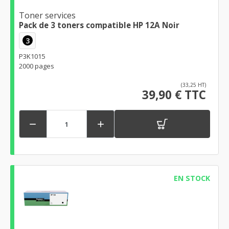
Toner services
Pack de 3 toners compatible HP 12A Noir
3
P3K1015
2000 pages
(33,25 HT)
39,90 € TTC


EN STOCK