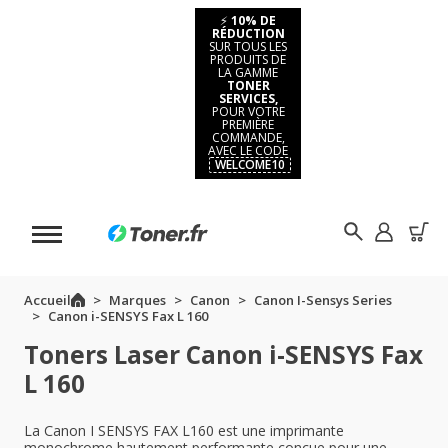
⚡
10% DE
RÉDUCTION
SUR TOUS LES
PRODUITS DE
LA GAMME
TONER
SERVICES,
POUR VOTRE
PREMIÈRE
COMMANDE,
AVEC LE CODE
WELCOME10
Accueil
Marques
Canon
Canon I-Sensys Series
Canon i-SENSYS Fax L 160
Toners Laser Canon i-SENSYS Fax
L 160
La Canon I SENSYS FAX L160 est une imprimante
monochrome hautement performante conçue pour une