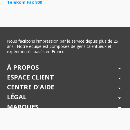
Telekom Fax 900
Nous facilitons l'impression par le service depuis plus de 25
ans . Notre équipe est composée de gens talentueux et
expérimentés basés en France.
À PROPOS
arrow_drop_down
ESPACE CLIENT
arrow_drop_down
CENTRE D'AIDE
arrow_drop_down
LÉGAL
arrow_drop_down
MARQUES
arrow_drop_down
PAIEMENTS SÉCURISÉS
arrow_drop_down
SUIVEZ NOUS !
arrow_drop_down